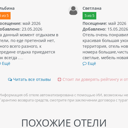
льбина
Светлана
3
из
5
5
из
5
осещение:
май 2026
Посещение:
май 2026
обавлено:
23.05.2026
Добавлено:
15.05.2026
а данный момент отдыхаем в
Отель очень понравил
тели, по еде претензий нет,
красивая большая ухо
ного всего разного, к
территория, отель но
ередине отдыха приедается
номера большие,чист
ак всегда .…
светлые, мебель нова
Ещё
Ещё
Читать все отзывы
Стоит ли доверять рейтингу и о
Информация об отеле автоматизирована с помощью ИИ, возможны не
 Гарантию возврата средств, смотрите при заключении договора с тура
ПОХОЖИЕ ОТЕЛИ