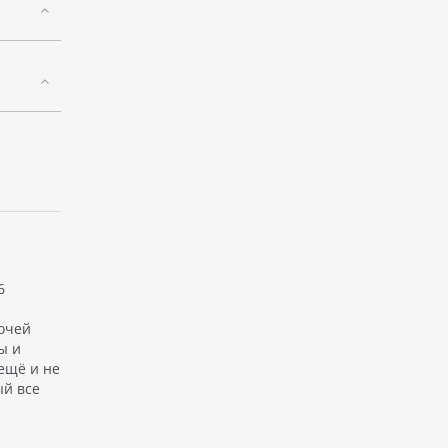
6
очей
ы и
ещё и не
ый все