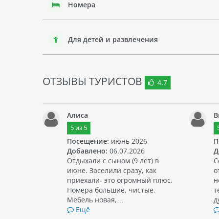
Номера
Для детей и развлечения
ОТЗЫВЫ ТУРИСТОВ
4.7
Алиса
В
5
из
5
Посещение:
июнь 2026
П
Добавлено:
06.07.2026
Д
Отдыхали с сыном (9 лет) в
С
июне. Заселили сразу, как
о
приехали- это огромный плюс.
н
Номера большие, чистые.
т
Мебель новая,…
д
Ещё