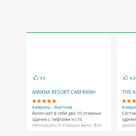
4.5
4.8
AMIANA RESORT CAM RANH
THE 
Камрань
,
Вьетнам
Камр
Включает в себя два 10-этажных
Состои
здания с лифтами и сто
здания
пятнадцать 2-этажных вилл. Для
двухэт
гостей…
одноэ