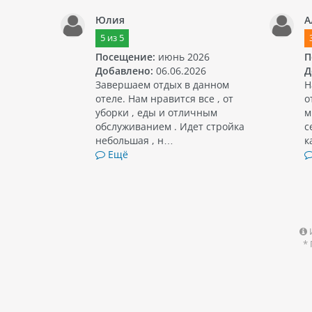
Юлия
А
5
из
5
Посещение:
июнь 2026
П
Добавлено:
06.06.2026
Д
Завершаем отдых в данном
Н
отеле. Нам нравится все , от
о
уборки , еды и отличным
м
обслуживанием . Идет стройка
с
небольшая , н…
к
Ещё
*