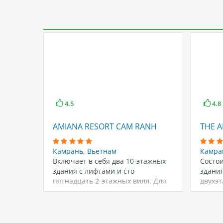
4.5
4.8
AMIANA RESORT CAM RANH
THE 
Камрань
,
Вьетнам
Камра
Включает в себя два 10-этажных
Состои
здания с лифтами и сто
здания
пятнадцать 2-этажных вилл. Для
двухэт
гостей…
одноэ