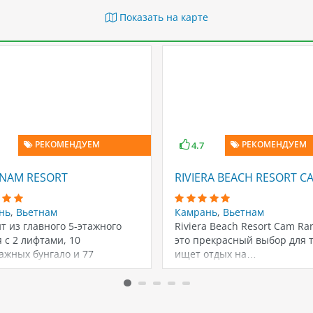
Показать на карте
РЕКОМЕНДУЕМ
РЕКОМЕНДУЕМ
4.7
ANAM RESORT
RIVIERA BEACH RESORT C
нь
,
Вьетнам
Камрань
,
Вьетнам
т из главного 5-этажного
Riviera Beach Resort Cam Ra
 с 2 лифтами, 10
это прекрасный выбор для т
ажных бунгало и 77
ищет отдых на…
тажных вилл.…