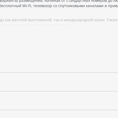
 варианты размещения, начиная от стандартных номеров до лю
бесплатный Wi-Fi, телевизор со спутниковыми каналами и прив
да как местной вьетнамской, так и международной кухни. Также
ла для поддержания физической формы.
и возможности для дайвинга и снорклинга, что особо привлек
анг. Важно отметить, что Нячанг известен своими коралловыми 
 со всего мира.
ением для тех, кто желает сочетать уединение с возможностью
ям города Нячанг.