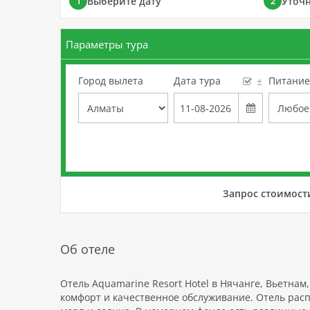
Выберите дату
Уточ
1
2
Параметры тура
Город вылета
Дата тура
Питани
±
Запрос стоимост
Об отеле
Отель Aquamarine Resort Hotel в Нячанге, Вьетна
комфорт и качественное обслуживание. Отель рас