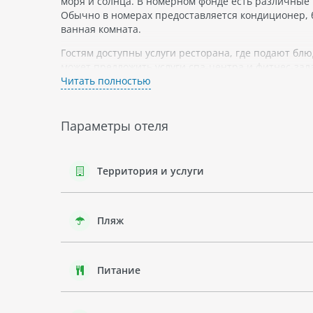
моря и солнца. В номерном фонде есть различные
Обычно в номерах предоставляется кондиционер, 
ванная комната.
Гостям доступны услуги ресторана, где подают блю
может предложить услуги спа-центра и фитнес-за
Читать полностью
Для любителей активного отдыха рядом можно найт
из-за богатого подводного мира этого района Няч
которые являются одной из аттракций для дайверов
Параметры отеля
Выбор Aquamarine Resort Hotel будет хорошим реш
быстрого доступа к главным достопримечательност
Территория и услуги
Пляж
Питание