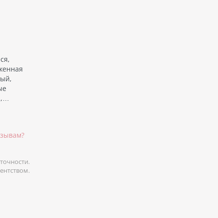
ся,
женная
вый,
ые
я,…
тзывам?
точности.
гентством.