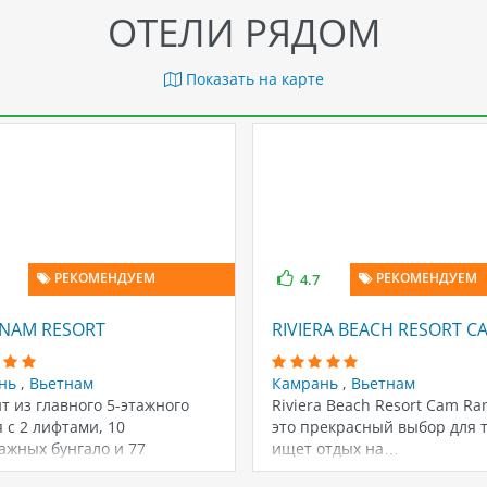
ОТЕЛИ РЯДОМ
Показать на карте
РЕКОМЕНДУЕМ
РЕКОМЕНДУЕМ
4.7
ANAM RESORT
RIVIERA BEACH RESORT C
ань
,
Вьетнам
Камрань
,
Вьетнам
т из главного 5-этажного
Riviera Beach Resort Cam Ra
 с 2 лифтами, 10
это прекрасный выбор для т
ажных бунгало и 77
ищет отдых на…
тажных вилл.…