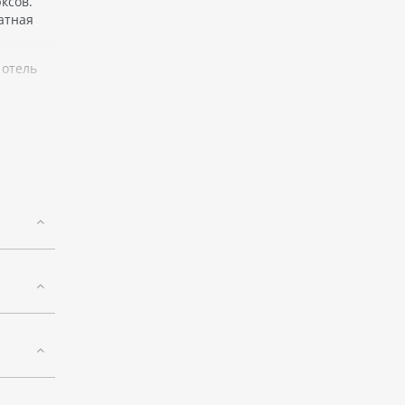
ксов.
атная
 отель
ательно
рифами,