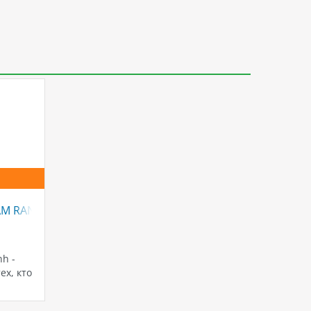
AM RANH
nh -
ех, кто