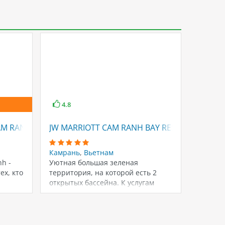
4.8
4.8
AM RANH
JW MARRIOTT CAM RANH BAY RESORT & SPA
SELEC
Камрань
,
Вьетнам
Камран
nh -
Уютная большая зеленая
Состоит
ех, кто
территория, на которой есть 2
лифтам
открытых бассейна. К услугам
3-этажн
гостей также круглосуточный…