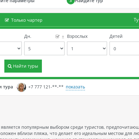
ните параметры
Найдите тур
3
Ту
Только чартер
е
Дн.
Взрослых
Детей
±
Найти туры
показать
и тура
+7 777 121-**-**
м, является популярным выбором среди туристов, предпочитаю
положен вблизи пляжа, что делает его идеальным местом для л