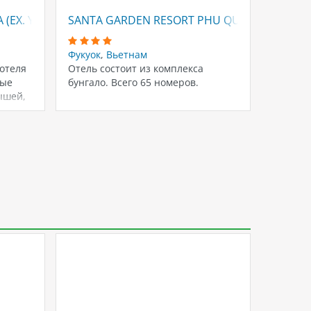
A (EX. YOU&WE PHU QUOC)
SANTA GARDEN RESORT PHU QUOC
CASSI
Фукуок
,
Вьетнам
Фукуок
отеля
Отель состоит из комплекса
Отель с
ные
бунгало. Всего 65 номеров.
двухэта
ышей,
бунгало
предос