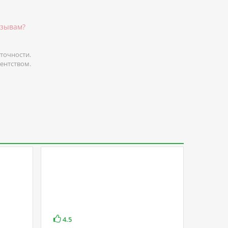
тзывам?
точности.
гентством.
4.5
4.9