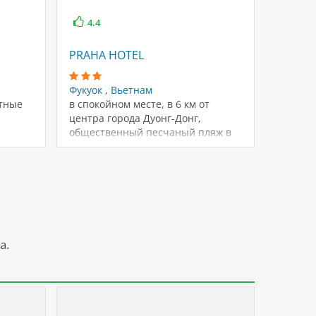
4.4
4.6
PRAHA HOTEL
FAMIA
Фукуок
,
Вьетнам
Фукуок
тные
в спокойном месте, в 6 км от
Отель с
центра города Дуонг-Донг,
первая
общественный песчаный пляж в
к морю,
300…
распол
а.