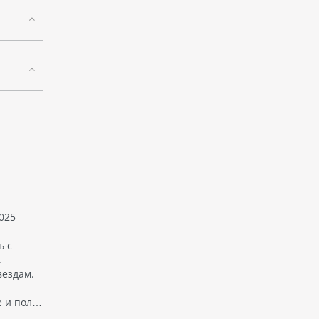
025
ь с
,
вездам.
е и пол…