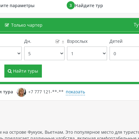
ните параметры
Найдите тур
3
Ту
Только чартер
е
Дн.
Взрослых
Детей
±
Найти туры
показать
и тура
+7 777 121-**-**
на острове Фукуок, Вьетнам. Это популярное место для турист
ль предлагает различные удобства, включая комфортабельные 