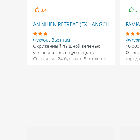
3.4
5
AN NHIEN RETREAT (EX. LANGCHIA VILLAGE)
FAMIA
Фукуок
,
Вьетнам
Фукуо
Окруженный пышной зеленью
10 000
уютный отель в Дуонг-Донг.
Отель 
Состоит из 24 бунгало. В отеле нет
город
оборудованных…
С