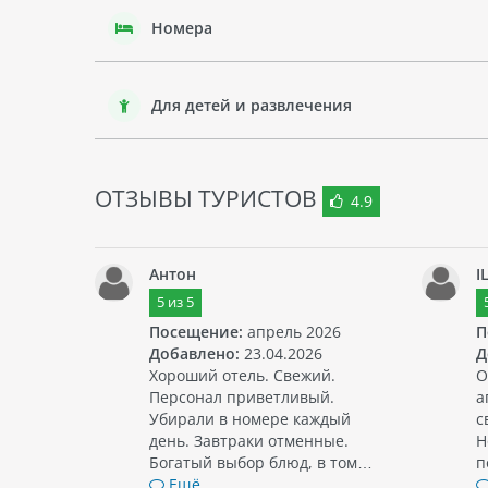
Номера
Для детей и развлечения
ОТЗЫВЫ ТУРИСТОВ
4.9
Антон
I
5
из
5
Посещение:
апрель 2026
П
Добавлено:
23.04.2026
Д
Хороший отель. Свежий.
О
Персонал приветливый.
а
Убирали в номере каждый
с
день. Завтраки отменные.
Н
Богатый выбор блюд, в том…
п
Ещё