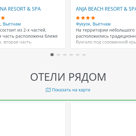
NA RESORT & SPA
ANJA BEACH RESORT & SP
к
,
Вьетнам
Фукуок
,
Вьетнам
состоит из 2-х частей,
На территории небольшого 
я часть расположена ближе
расположились традицион
, вторая часть
бунгало под соломенной кр
ложена через…
корпуса в 2-3 этажа с…
ОТЕЛИ РЯДОМ
Показать на карте