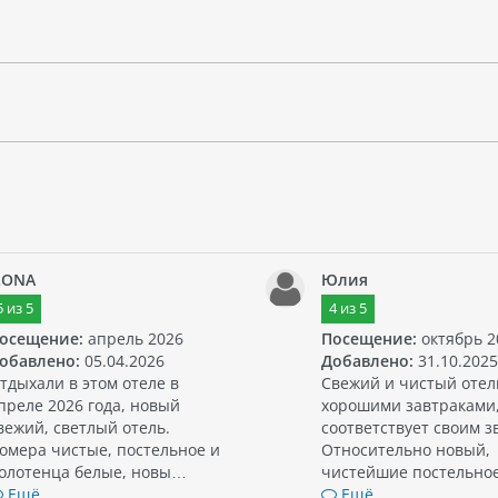
LONA
Юлия
5
из
5
4
из
5
осещение:
апрель 2026
Посещение:
октябрь 2
обавлено:
05.04.2026
Добавлено:
31.10.2025
тдыхали в этом отеле в
Свежий и чистый отел
преле 2026 года, новый
хорошими завтраками
вежий, светлый отель.
соответствует своим з
омера чистые, постельное и
Относительно новый,
олотенца белые, новы…
чистейшие постельно
Ещё
Ещё