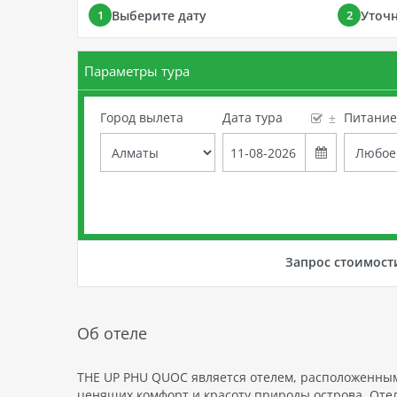
Выберите дату
Уточ
1
2
Параметры тура
Город вылета
Дата тура
Питани
±
Запрос стоимост
Об отеле
THE UP PHU QUOC является отелем, расположенным 
ценящих комфорт и красоту природы острова. Оте