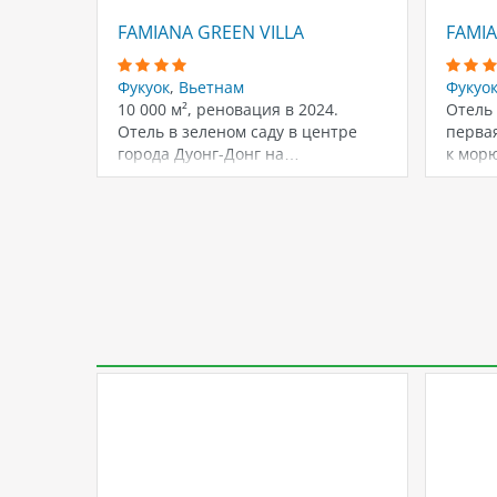
FAMIANA GREEN VILLA
FAMIA
Фукуок
,
Вьетнам
Фукуо
10 000 м², реновация в 2024.
Отель 
Отель в зеленом саду в центре
перва
города Дуонг-Донг на…
к морю
распо