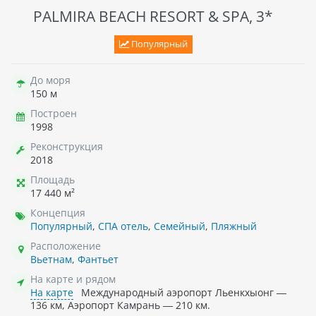
PALMIRA BEACH RESORT & SPA, 3*
Популярный
До моря
150 м
Построен
1998
Реконструкция
2018
Площадь
17 440 м²
Концепция
Популярный
,
СПА отель
,
Семейный
,
Пляжный
Расположение
Вьетнам
,
Фантьет
На карте и рядом
На карте
Международный аэропорт Льенкхыонг —
136 км, Аэропорт Камрань — 210 км.