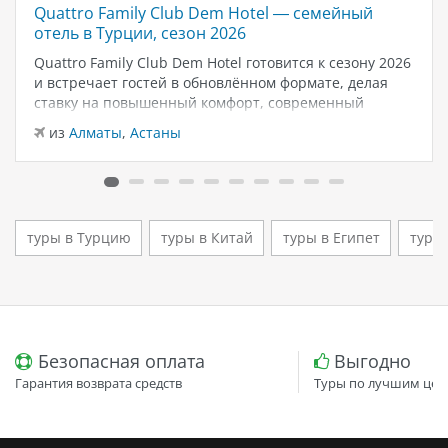
Quattro Family Club Dem Hotel — семейный
отель в Турции, сезон 2026
Quattro Family Club Dem Hotel готовится к сезону 2026
и встречает гостей в обновлённом формате, делая
ставку на повышенный комфорт, современный
дизайн и атмосферу спокойного семейного отдыха у
из
Алматы
,
Астаны
моря. Отель остаётся популярным выбором для тех,
кто ищет семейный отель в…
туры в Турцию
туры в Китай
туры в Египет
туры
Безопасная оплата
Выгодно
Гарантия возврата средств
Туры по лучшим цен