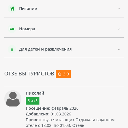
Отель PALMIRA RESORT - это превосходное место для
отдыха всей семьей на южном побережье Вьетнама.
Питание
Обзор на google-панораме
Пляж, на google-панораме
Номера
Для детей и развлечения
ОТЗЫВЫ ТУРИСТОВ
3.9
Николай
5
из
5
Посещение:
февраль 2026
Добавлено:
01.03.2026
Приветствую читающих.Отдыхали в данном
отеле с 18.02. по 01.03. Отель