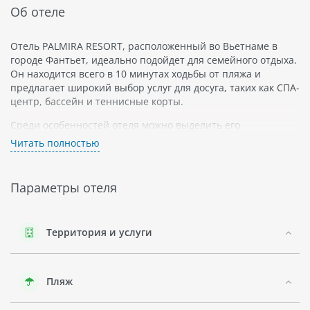
Об отеле
Отель PALMIRA RESORT, расположенный во Вьетнаме в
городе Фантьет, идеально подойдет для семейного отдыха.
Он находится всего в 10 минутах ходьбы от пляжа и
предлагает широкий выбор услуг для досуга, таких как СПА-
центр, бассейн и теннисные корты.
Среди особенностей отеля можно выделить его
прекрасный дизайн - роскошная территория оформлена в
Читать полностью
виде лесного парка и обширных тропических садов. В
номерах гостей ждет уютная обстановка с классическим
интерьером: свежий ремонт, мебель из натуральных
Параметры отеля
материалов и все необходимые удобства.
Во Фантьете есть много интересных
достопримечательностей: Китайский храм Пак Нам, Башня
Территория и услуги
Чам (Cham Tower), Музей Искусств Фантьета (Phan Thiet Art
Museum) - все это можно посмотреть за один-два дня.
Несомненным преимуществом города является чистый и
Пляж
кристально прозрачный пляж.