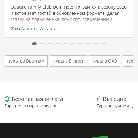
Quattro Family Club Dem Hotel готовится к сезону 2026
и встречает гостей в обновлённом формате, делая
ставку на повышенный комфорт, современный
дизайн и атмосферу спокойного семейного отдыха у
из
Алматы
,
Астаны
моря. Отель остаётся популярным выбором для тех,
кто ищет семейный отель в…
туры во Вьетнам
туры в Египет
туры в ОАЭ
туры
Безопасная оплата
Выгодно
Гарантия возврата средств
Туры по лучшим цен