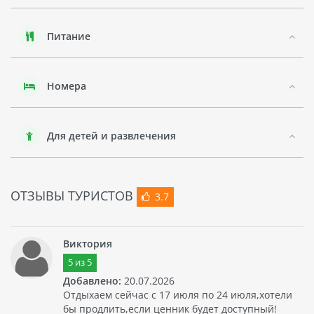
номера оформлены в классическом стиле и обставлены
изящной мебелью.
Питание
Если вы хотите провести свой отпуск в Турции, то LARISSA
SULTANS BEACH HOTEL - это идеальный выбор! Здесь вы
сможете насладиться красотами природы, расслабиться на
пляже или заняться спортом.
Номера
Для детей и развлечения
ОТЗЫВЫ ТУРИСТОВ
3.7
Виктория
5
из
5
Добавлено:
20.07.2026
Отдыхаем сейчас с 17 июля по 24 июля,хотели
бы продлить,если ценник будет доступный!