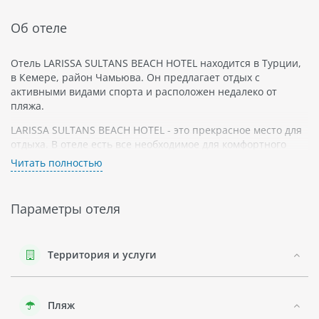
Об отеле
Отель LARISSA SULTANS BEACH HOTEL находится в Турции,
в Кемере, район Чамьюва. Он предлагает отдых с
активными видами спорта и расположен недалеко от
пляжа.
LARISSA SULTANS BEACH HOTEL - это прекрасное место для
отдыха. В отеле есть все необходимое для комфортного
проживания и времяпровождения гостей. Здесь можно
Читать полностью
заняться различными видами спорта: плаванием,
водными лыжами, скейтбордингом и многим другим.
Параметры отеля
Пляж расположен неподалеку от отеля LARISSA SULTANS
BEACH HOTEL. Это идеальное место для тех, кто любит
загорать под жарким солнцем или плавать в чистой воде
Средиземного моря.
Территория и услуги
В номерах LARISSA SULTANS BEACH HOTEL гостей ждут все
необходимые удобства: кондиционеры, телевизоры с
Пляж
плоским экраном, мини-бары и бесплатный Wi-Fi. Все