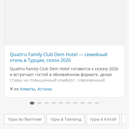
Quattro Family Club Dem Hotel — семейный
отель в Турции, сезон 2026
Quattro Family Club Dem Hotel готовится к сезону 2026
и встречает гостей в обновлённом формате, делая
ставку на повышенный комфорт, современный
дизайн и атмосферу спокойного семейного отдыха у
из
Алматы
,
Астаны
моря. Отель остаётся популярным выбором для тех,
кто ищет семейный отель в…
туры во Вьетнам
туры в Таиланд
туры в Китай
т