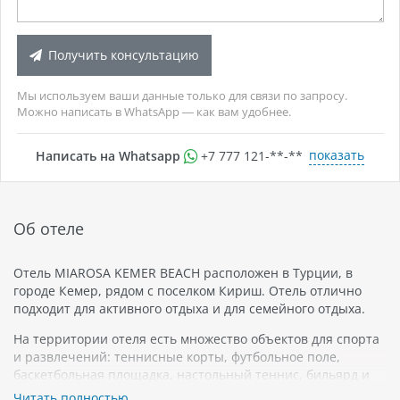
Получить консультацию
Мы используем ваши данные только для связи по запросу.
Можно написать в WhatsApp — как вам удобнее.
показать
Написать на Whatsapp
+7 777 121-**-**
Об отеле
Отель MIAROSA KEMER BEACH расположен в Турции, в
городе Кемер, рядом с поселком Кириш. Отель отлично
подходит для активного отдыха и для семейного отдыха.
На территории отеля есть множество объектов для спорта
и развлечений: теннисные корты, футбольное поле,
баскетбольная площадка, настольный теннис, бильярд и
многое другое. Для любителей водных развлечений есть
Читать полностью