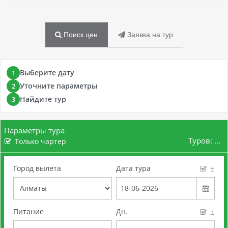
Поиск цен
Заявка на тур
Выберите дату
1
Уточните параметры
2
Найдите тур
3
Параметры тура
Туров:
...
Только чартер
Город вылета
Дата тура
±
Питание
Дн.
±