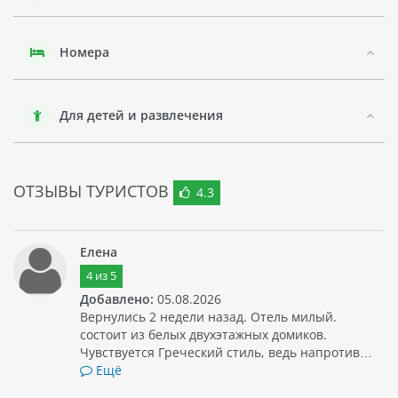
Отель ARMONIA HOLIDAY VILLAGE & SPA - отличный выбор
для тех, кто хочет провести незабываемый отдых в Турции.
Бодрум, где расположен отель, является одним из самых
Номера
популярных курортов в стране.
Для детей и развлечения
ОТЗЫВЫ ТУРИСТОВ
4.3
Елена
4
из
5
Добавлено:
05.08.2026
Вернулись 2 недели назад. Отель милый.
состоит из белых двухэтажных домиков.
Чувствуется Греческий стиль, ведь напротив…
Ещё