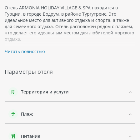
Отель ARMONIA HOLIDAY VILLAGE & SPA находится в
Турции, в городе Бодрум, в районе Тургутреис. Это
идеальное место для активного отдыха и спорта, а также
для семейного отдыха. Отель расположен рядом с пляжем,
что делает его идеальным местом для любителей морского
отдыха.
В отеле есть множество видов спорта, которыми можно
Читать полностью
заняться: фитнес-центр, теннисные корты, баскетбольная
площадка и т.д. Кроме того, в ARMONIA HOLIDAY VILLAGE &
SPA есть спа-салон с бассейном и различными
Параметры отеля
процедурами.
Для семейного отдыха здесь имеются детский клуб и
детский бассейн. Взрослые же могут наслаждаться
Территория и услуги
коктейлями в баре у бассейна или посетить ночной клуб.
В номерах ARMONIA HOLIDAY VILLAGE & SPA есть все
Пляж
необходимое для комфортного проживания:
кондиционеры, мини-бары, телевизоры со спутниковыми
каналами. Среди номеров представлены стандартные
номера, люксы и виллы с отдельным бассейном.
Питание