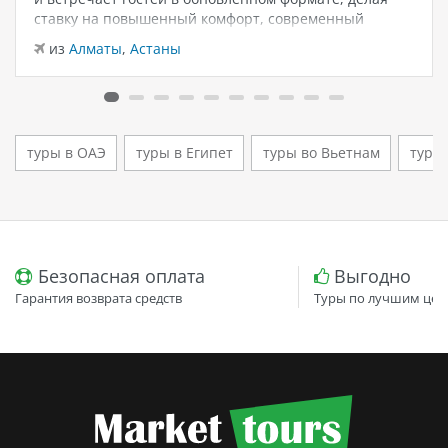
ставку на повышенный комфорт, современный
дизайн и атмосферу спокойного семейного отдыха у
из
Алматы
,
Астаны
моря. Отель остаётся популярным выбором для тех,
кто ищет семейный отель в…
туры в ОАЭ
туры в Египет
туры во Вьетнам
туры
Безопасная оплата
Выгодно
Гарантия возврата средств
Туры по лучшим цен