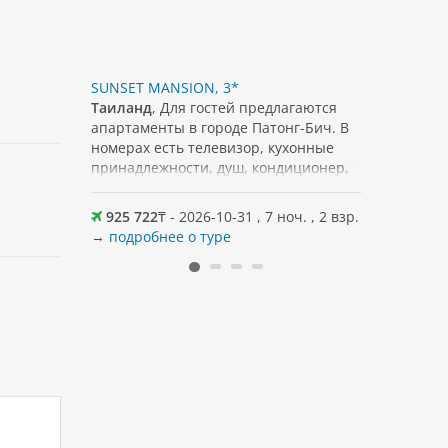
SUNSET MANSION, 3*
THE SIXTE
 в двух
Таиланд
, Для гостей предлагаются
Таиланд
,
3-эт.
апартаменты в городе Патонг-Бич. В
номерах есть телевизор, кухонные
принадлежности, душ, кондиционер,
холодильник, шкаф. На территории
есть терраса и ресторан.
оч. , 2 взр.
925 722
₸ - 2026-10-31 , 7 ноч. , 2 взр.
974 386
Предоставляется бесплатный Wi-Fi.
→
подробнее о туре
→
подробн
Поблизости можно найти различные
популярные достопримечательности,
кафе, а также магазины. Песчаный
пляж примерно в 450 м от отеля.