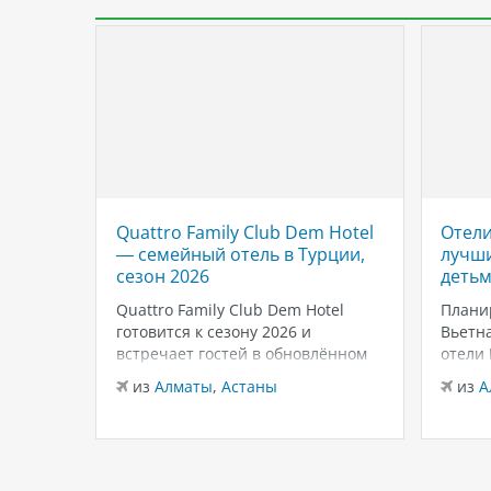
Quattro Family Club Dem Hotel
Отели
 отель
— семейный отель в Турции,
лучши
,
сезон 2026
детьм
Quattro Family Club Dem Hotel
Плани
чное
готовится к сезону 2026 и
Вьетна
встречает гостей в обновлённом
отели
го
формате, делая ставку на
подойд
из
Алматы
,
Астаны
из
А
всем
повышенный комфорт,
бассей
кета.
современный дизайн и атмосферу
развле
спокойного семейного отдыха у
Нячан
ыть
моря. Отель остаётся популярным
попул
менно
выбором для тех, кто ищет
для се