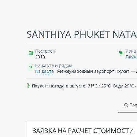
JIRA
SANTHIYA PHUKET NATAI
Таи
мину
торг
Построен
Конц
клуб
2019
Пля
куро
гост
На карте и рядом
90
насл
На карте
Международный аэропорт Пхукет — 2
→
п
раз
осн
Пхукет, погода в августе
: 31°C / 25°C, Вода 29°
спу
тел
Wi-F
Пои
терр
гост
свое
номе
ЗАЯВКА НА РАСЧЕТ СТОИМОСТИ
басс
блю