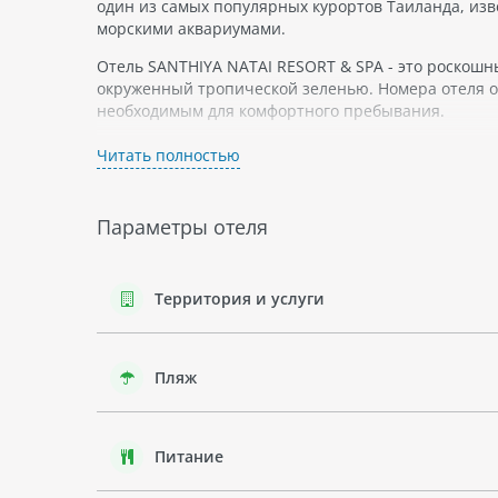
один из самых популярных курортов Таиланда, и
морскими аквариумами.
Отель SANTHIYA NATAI RESORT & SPA - это роскошн
окруженный тропической зеленью. Номера отеля 
необходимым для комфортного пребывания.
На территории отеля есть ресторан, где подают бл
Читать полностью
детская игровая комната. Гости могут заниматься 
окружающей местности.
Параметры отеля
В регионе Пхукет можно увидеть разнообразную фло
развлечений для детей, включая водные горки и а
В целом, отель SANTHIYA NATAI RESORT & SPA - это
Территория и услуги
роскошью.
Пляж
Питание