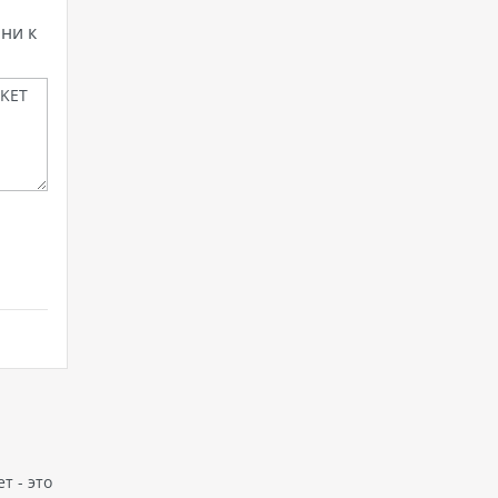
ни к
т - это