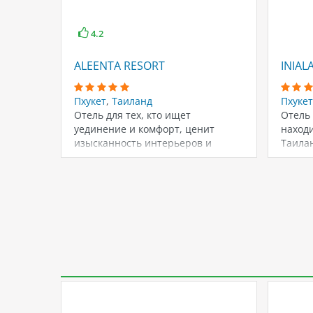
4.2
ALEENTA RESORT
INIAL
Пхукет
,
Таиланд
Пхукет
Отель для тех, кто ищет
Отель 
уединение и комфорт, ценит
находи
изысканность интерьеров и
Таила
высокий уровень сервиса.…
распо