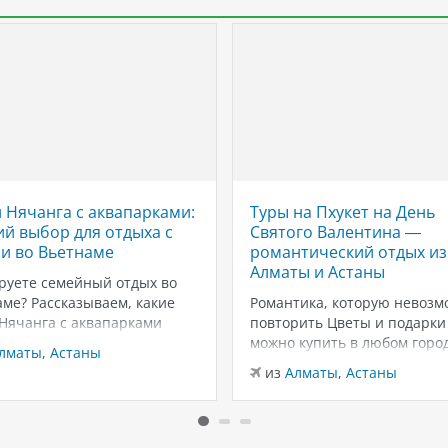
 Нячанга с аквапарками:
Туры на Пхукет на День
й выбор для отдыха с
Святого Валентина —
и во Вьетнаме
романтический отдых из
Алматы и Астаны
руете семейный отдых во
ме? Рассказываем, какие
Романтика, которую невозм
 Нячанга с аквапарками
повторить Цветы и подарки
ут для отдыха с детьми:
можно купить в любом город
лматы
,
Астаны
ны, горки, пляжи и
вот тёплый песок, закаты у
из
Алматы
,
Астаны
чения для всей семьи.
Андаманского моря и неско
г — один из самых
дней только для вас двоих —
ярных курортов Вьетнама
эмоции, которые запомина
мейного отдыха. Здесь
надолго. Пхукет в феврале 