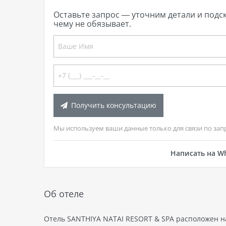
инт
Оставьте запрос — уточним детали и подс
рест
чему не обязывает.
восп
экс
орг
дос
Получить консультацию
Мы используем ваши данные только для связи по зап
Написать на W
Об отеле
Отель SANTHIYA NATAI RESORT & SPA расположен на 