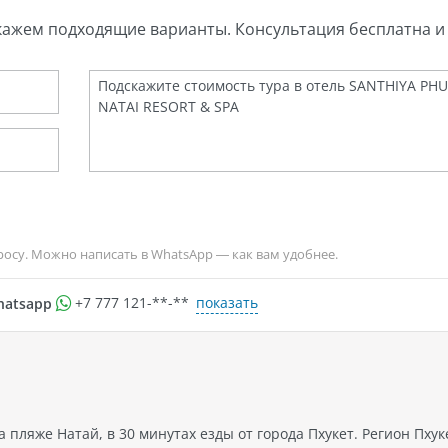
ернациональной кухни в
кажем подходящие варианты. Консультация бесплатна и 
оране у бассейна. Можно также
ользоваться услугами
курсионным бюро, чтобы
анизовать поездки к различным
топримечательностям.
росу. Можно написать в WhatsApp — как вам удобнее.
показать
hatsapp
+7 777 121-**-**
пляже Натай, в 30 минутах езды от города Пхукет. Регион Пхуке