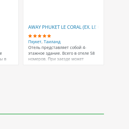
4.7
AWAY PHUKET LE CORAL (EX. LE CORAL HIDE
MARRI
Пхукет
,
Таиланд
Пхукет
Отель представляет собой 4-
Отель 
е
этажное здание. Всего в отеле 58
распол
ы в
номеров. При заезде может
регионе
и
взиматься депозит…