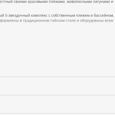
звестный своими красивыми пляжами, живописными лагунами и
ый 5-звездочный комплекс с собственным пляжем и бассейном,
оформлены в традиционном тайском стиле и оборудованы всем
юда тайской и международной кухни, а также спа-центр, фитне
различными видами спорта на воде или посетить экскурсии по
ру и фауну: обезьян, ящериц, птиц и растений. Также здесь ес
квапарки.
 идеальное место для отдыха на пляже в Таиланде с комфортом 