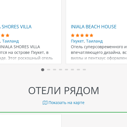
A SHORES VILLA
INIALA BEACH HOUSE
,
Таиланд
Пхукет
,
Таиланд
INIALA SHORES VILLA
Отель суперсовременного и
тся на острове Пхукет, в
впечатляющего дизайна, вс
нде. Этот роскошный отель
виллы и пентхаус оформлен
ложен в…
уникальном стиле ведущим
дизайнерами…
ОТЕЛИ РЯДОМ
Показать на карте