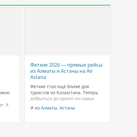
Фетхие 2026 — прямые рейсы
Savoy 
из Алматы и Астаны на Air
роско
Astana
Красн
Шейхе
Фетхие стал ещё ближе для
ожно
туристов из Казахстана. Теперь
Если в
добраться до одного из самых
для тёп
е. А
живописных курортов Турции
зимнего
из
Алматы
,
Астаны
можно на прямых рейсах в
внимани
из
Ал
лько
Даламан из Алматы и Астаны с
Sheikh
 это
авиакомпанией Air Astana.
и ухоже
ются
Доступен бизнес-класс, а значит
распол
— одно
путешествие начинается с
Шарм-э