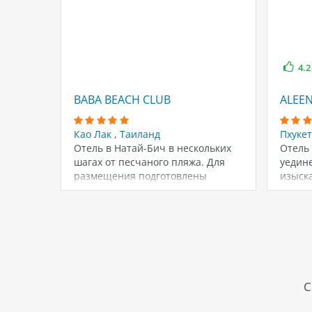
4.2
BABA BEACH CLUB
ALEE
Као Лак
,
Таиланд
Пхуке
Отель в Натай-Бич в нескольких
Отель 
шагах от песчаного пляжа. Для
уедин
размещения подготовлены
изыск
полностью укомплектованные
высок
номера…
С