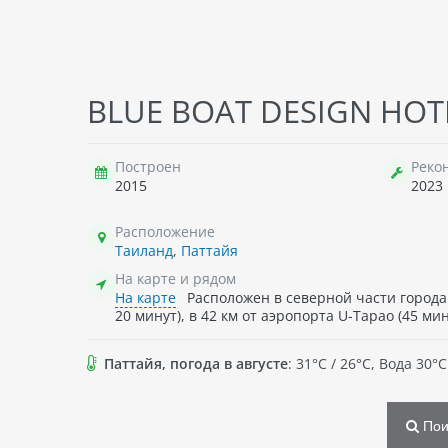
THE
BLUE BOAT DESIGN HOTE
Таи
Построен
Реко
2015
2023
94
Расположение
→
п
Таиланд
,
Паттайя
На карте и рядом
На карте
Расположен в северной части города 
20 минут), в 42 км от аэропорта U-Tapao (45 мин
Паттайя, погода в августе
: 31°C / 26°C, Вода 30
Пои