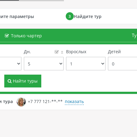
ните параметры
Найдите тур
3
Ту
Только чартер
е
Дн.
Взрослых
Детей
±
Найти туры
показать
и тура
+7 777 121-**-**