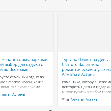
 Нячанга с аквапарками:
Туры на Пхукет на День
й выбор для отдыха с
Святого Валентина —
и во Вьетнаме
романтический отдых из
Алматы и Астаны
руете семейный отдых во
ме? Рассказываем, какие
Романтика, которую невозм
 Нячанга с аквапарками
повторить Цветы и подарки
ут для отдыха с детьми:
можно купить в любом город
лматы
,
Астаны
ны, горки, пляжи и
вот тёплый песок, закаты у
из
Алматы
,
Астаны
чения для всей семьи.
Андаманского моря и неско
г — один из самых
дней только для вас двоих —