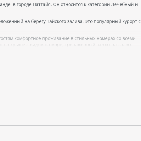
нде, в городе Паттайя. Он относится к категории Лечебный и
положенный на берегу Тайского залива. Это популярный курорт с
.
гостям комфортное проживание в стильных номерах со всеми
ейн на крыше с видом на море, тренажерный зал и спа-салон.
ер из аэропорта и экскурсии по региону. Рядом с отелем есть
ить тематические парки или отправиться на экскурсии по окре