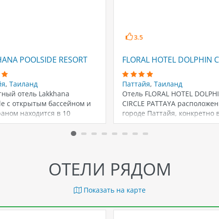
3.5
HANA POOLSIDE RESORT
FLORAL HOTEL DOLPHIN C
йя
,
Таиланд
Паттайя
,
Таиланд
тный отель Lakkhana
Отель FLORAL HOTEL DOLPH
de с открытым бассейном и
CIRCLE PATTAYA расположен
аном находится в 10
городе Паттайя, конкретно в
ах езды от…
северной части,…
ОТЕЛИ РЯДОМ
Показать на карте