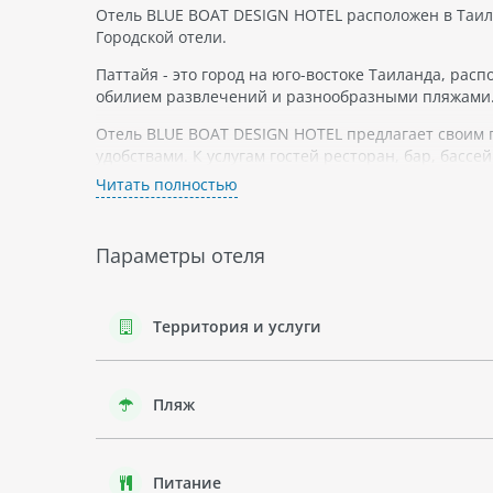
Отель BLUE BOAT DESIGN HOTEL расположен в Таила
Городской отели.
Паттайя - это город на юго-востоке Таиланда, рас
обилием развлечений и разнообразными пляжами
Отель BLUE BOAT DESIGN HOTEL предлагает своим 
удобствами. К услугам гостей ресторан, бар, басс
Читать полностью
Возможны дополнительные услуги, такие как трансф
магазины, рестораны и ночные клубы.
Гости могут наслаждаться пляжами Паттайи, посет
Параметры отеля
для знакомства с местной флорой и фауной.
Территория и услуги
Пляж
Питание