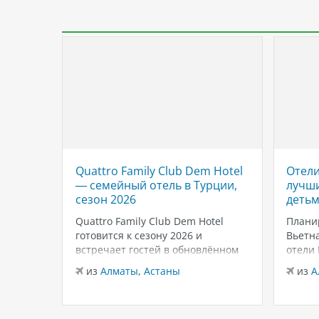
Quattro Family Club Dem Hotel
Отели
 отель
— семейный отель в Турции,
лучши
,
сезон 2026
детьм
Quattro Family Club Dem Hotel
Плани
чное
готовится к сезону 2026 и
Вьетна
встречает гостей в обновлённом
отели
го
формате, делая ставку на
подойд
из
Алматы
,
Астаны
из
А
всем
повышенный комфорт,
бассей
кета.
современный дизайн и атмосферу
развле
спокойного семейного отдыха у
Нячан