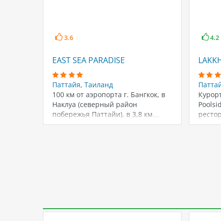
3.6
4.2
EAST SEA PARADISE
LAKK
Паттайя
,
Таиланд
Патта
100 км от аэропорта г. Бангкок, в
Курор
Наклуа (северный район
Poolsi
побережья Паттайи), в 3,8 км…
рестор
минут