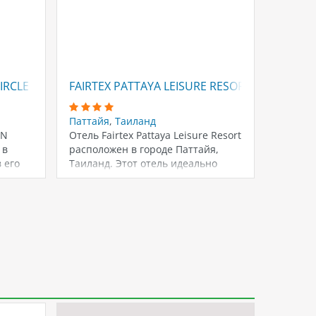
IRCLE PATTAYA
FAIRTEX PATTAYA LEISURE RESORT
FAIRTE
Паттайя
,
Таиланд
Паттай
IN
Отель Fairtex Pattaya Leisure Resort
Отель б
 в
расположен в городе Паттайя,
обновле
 его
Таиланд. Этот отель идеально
номеров
подходит для…
Sports