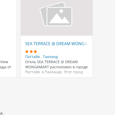
SEA TERRACE @ DREAM WONGAMART
ARIVA 
Паттайя
,
Таиланд
Паттай
 View
Отель SEA TERRACE @ DREAM
Отель 
зды от
WONGAMART расположен в городе
Паттай
Паттайя, в Таиланде. Этот город
и на ра
является…
км…
а.