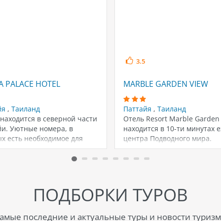
3.5
A PALACE HOTEL
MARBLE GARDEN VIEW
йя
,
Таиланд
Паттайя
,
Таиланд
находится в северной части
Отель Resort Marble Garden
йи. Уютные номера, в
находится в 10-ти минутах е
х есть необходимое для
центра Подводного мира.
вания: кондиционер,…
Международный…
ПОДБОРКИ ТУРОВ
амые последние и актуальные туры и новости туризм