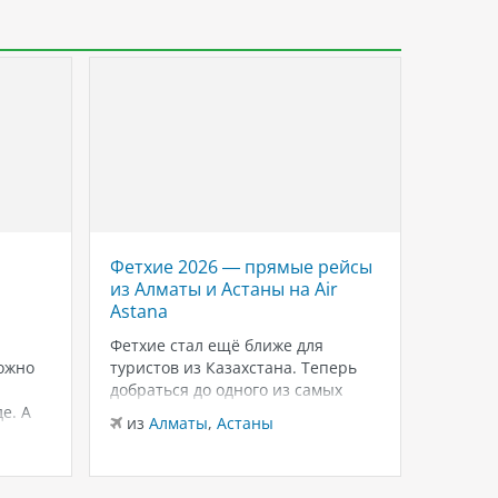
Фетхие 2026 — прямые рейсы
Savoy 
из Алматы и Астаны на Air
роско
Astana
Красн
Шейхе
Фетхие стал ещё ближе для
ожно
туристов из Казахстана. Теперь
Если в
добраться до одного из самых
для тёп
е. А
живописных курортов Турции
зимнего
из
Алматы
,
Астаны
можно на прямых рейсах в
внимани
из
Ал
лько
Даламан из Алматы и Астаны с
Sheikh
 это
авиакомпанией Air Astana.
и ухоже