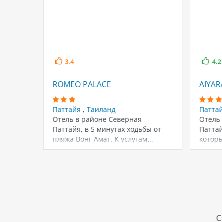
3.4
4.2
ROMEO PALACE
AIYAR
Паттайя
,
Таиланд
Патта
Отель в районе Северная
Отель 
Паттайя, в 5 минутах ходьбы от
Патта
пляжа Вонг Амат. К услугам…
которы
прожи
С