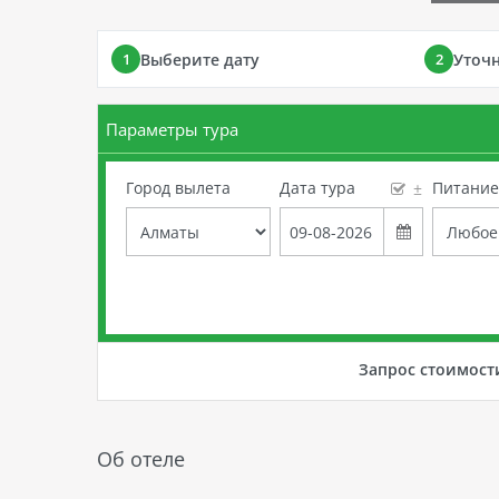
Выберите дату
Уточ
1
2
Параметры тура
Город вылета
Дата тура
Питани
±
Запрос стоимост
Об отеле