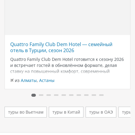
Quattro Family Club Dem Hotel — семейный
отель в Турции, сезон 2026
Quattro Family Club Dem Hotel готовится к сезону 2026
и встречает гостей в обновлённом формате, делая
ставку на повышенный комфорт, современный
дизайн и атмосферу спокойного семейного отдыха у
из
Алматы
,
Астаны
моря. Отель остаётся популярным выбором для тех,
кто ищет семейный отель в…
туры во Вьетнам
туры в Китай
туры в ОАЭ
туры 