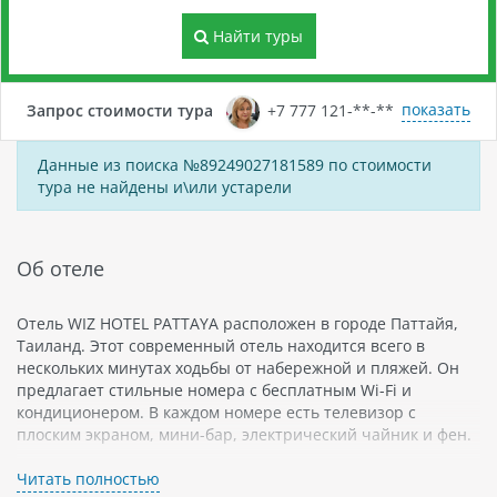
Найти туры
показать
Запрос стоимости тура
+7 777 121-**-**
Данные из поиска №89249027181589 по стоимости
тура не найдены и\или устарели
Об отеле
Отель WIZ HOTEL PATTAYA расположен в городе Паттайя,
Таиланд. Этот современный отель находится всего в
нескольких минутах ходьбы от набережной и пляжей. Он
предлагает стильные номера с бесплатным Wi-Fi и
кондиционером. В каждом номере есть телевизор с
плоским экраном, мини-бар, электрический чайник и фен.
Отель WIZ HOTEL PATTAYA также имеет бассейн на крыше,
Читать полностью
который предлагает потрясающий вид на город. Кроме