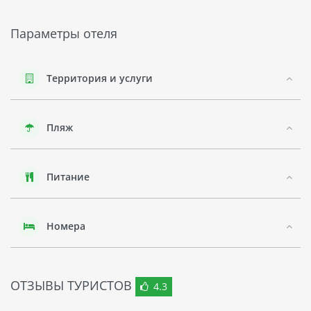
того, для гостей доступны рестораны и круглосуточный
сервис приема и обслуживания номеров.
Параметры отеля
Город Паттайя славится своими развлечениями - бары,
клубы, рестораны и магазины. Недалеко от отеля
находится знаменитый парк развлечений Cartoon Network
Территория и услуги
Amazone Waterpark. В окрестностях можно также
наблюдать дикую природу и экзотических животных.
Пляж
В целом WIZ HOTEL PATTAYA - это прекрасный выбор для
любителей комфорта и уютного отдыха в одном из самых
интересных городов Таиланда.
Питание
Номера
ОТЗЫВЫ ТУРИСТОВ
4.3