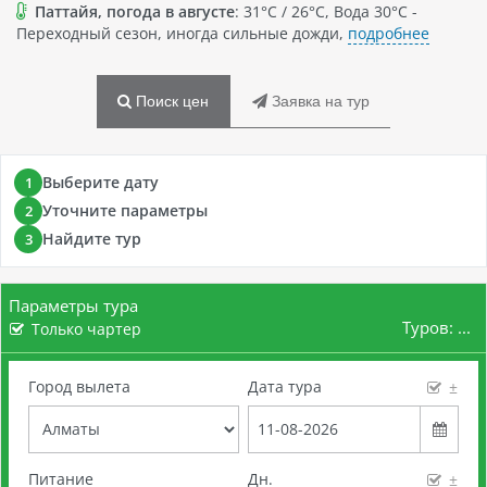
Паттайя, погода в августе
: 31°C / 26°C, Вода 30°C -
Переходный сезон, иногда сильные дожди,
подробнее
Поиск цен
Заявка на тур
Выберите дату
1
Уточните параметры
2
Найдите тур
3
Параметры тура
Туров:
...
Только чартер
Город вылета
Дата тура
±
Питание
Дн.
±