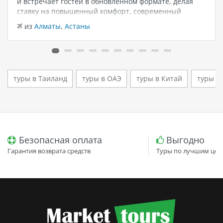
и встречает гостей в обновлённом формате, делая
ставку на повышенный комфорт, современный
дизайн и атмосферу спокойного семейного отдыха у
из
Алматы
,
Астаны
моря. Отель остаётся популярным выбором для тех,
кто ищет семейный отель в…
туры в Таиланд
туры в ОАЭ
туры в Китай
туры в
Безопасная оплата
Выгодно
Гарантия возврата средств
Туры по лучшим цен