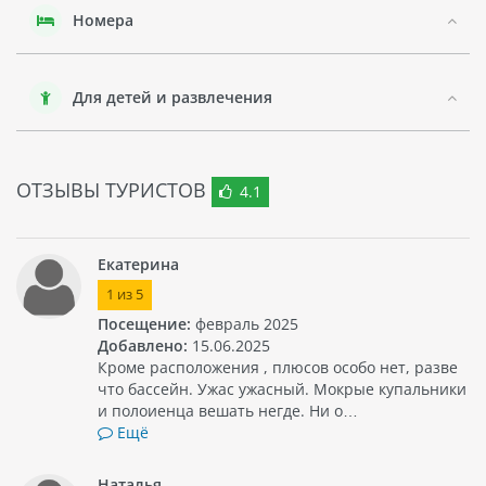
есть парки развлечений, аквапарки, зоопарки и многое
Номера
другое.
Животный мир Паттайи удивительно разнообразен. Вы
сможете увидеть множество видов крокодилов, тигров,
Для детей и развлечения
слонов, обезьян и других животных в парках развлечений.
Кроме того, на пляжах Паттайи можно наблюдать за
жизнью коралловых рифов.
ОТЗЫВЫ ТУРИСТОВ
В целом, отель SABAI LODGE - это прекрасное место для
4.1
отдыха в Таиланде с комфортными условиями проживания
и близким расположением к достопримечательностям
города.
Екатерина
1
из
5
Посещение:
февраль 2025
Добавлено:
15.06.2025
Кроме расположения , плюсов особо нет, разве
что бассейн. Ужас ужасный. Мокрые купальники
и полоиенца вешать негде. Ни о…
Ещё
Наталья