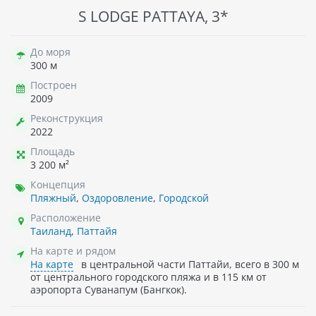
S LODGE PATTAYA, 3*
До моря
300 м
Построен
2009
Реконструкция
2022
Площадь
3 200 м²
Концепция
Пляжный
,
Оздоровление
,
Городской
Расположение
Таиланд
,
Паттайя
На карте и рядом
На карте
в центральной части Паттайи, всего в 300 м
от центрального городского пляжа и в 115 км от
аэропорта Суванапум (Бангкок).