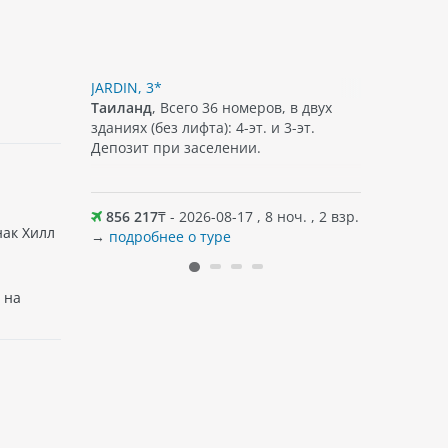
JARDIN, 3*
SUNSET M
в 5
Таиланд
, Всего 36 номеров, в двух
Таиланд
,
онг,
зданиях (без лифта): 4-эт. и 3-эт.
апартамен
on и ночных
Депозит при заселении.
номерах е
д. На
принадлеж
ейн, где
холодильн
есть терр
оч. , 2 взр.
856 217
₸ - 2026-08-17 , 8 ноч. , 2 взр.
921 219
Предостав
нак Хилл
→
подробнее о туре
→
подробн
а, которые
Поблизос
коном,
популярн
кафе, а т
 на
есплатный
пляж прим
сей
воляет
 во время
торых
 доступ к
адиться