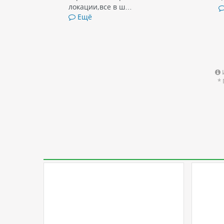
локации,все в ш…
Ещё
*