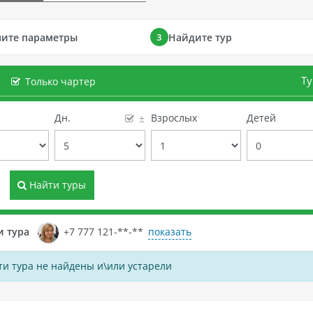
интернациональной кухни 
ресторане у бассейна. Мож
ните параметры
Найдите тур
3
воспользоваться услугами
экскурсионным бюро, чтоб
организовать поездки к р
Ту
Только чартер
достопримечательностям.
е
Дн.
Взрослых
Детей
±
Найти туры
показать
и тура
+7 777 121-**-**
и тура не найдены и\или устарели