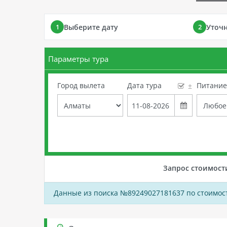
Выберите дату
Уточ
1
2
Параметры тура
Город вылета
Дата тура
Питани
±
Запрос стоимост
Данные из поиска №89249027181637 по стоимост