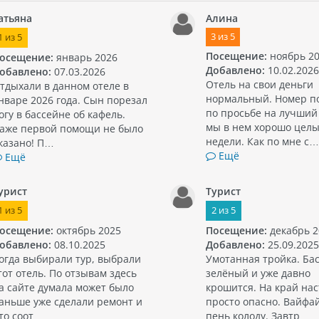
атьяна
Алина
3
из
5
1
из
5
Посещение:
ноябрь 2
осещение:
январь 2026
Добавлено:
10.02.2026
обавлено:
07.03.2026
Отель на свои деньги
тдыхали в данном отеле в
нормальный. Номер п
нваре 2026 года. Сын порезал
по просьбе на лучший
огу в бассейне об кафель.
мы в нем хорошо целы
аже первой помощи не было
недели. Как по мне с…
казано! П…
Ещё
Ещё
урист
Турист
1
из
5
2
из
5
осещение:
октябрь 2025
Посещение:
декабрь 2
обавлено:
08.10.2025
Добавлено:
25.09.2025
огда выбирали тур, выбрали
Умотанная тройка. Ба
тот отель. По отзывам здесь
зелёный и уже давно
а сайте думала может было
крошится. На край нас
аньше уже сделали ремонт и
просто опасно. Вайфа
то соот…
пень колоду. Завтр…