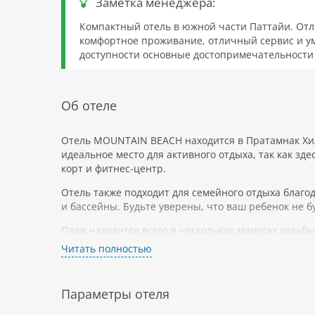
Заметка менеджера:
Компактный отель в южной части Паттайи. Отл
комфортное проживание, отличный сервис и уме
доступности основные достопримечательности г
Об отеле
Отель MOUNTAIN BEACH находится в Пратамнак Хилл
идеальное место для активного отдыха, так как зд
корт и фитнес-центр.
Отель также подходит для семейного отдыха благод
и бассейны. Будьте уверены, что ваш ребенок не 
Пляж находится всего в нескольких минутах ходьб
безопасным местом для купания даже с маленькими
Читать полностью
MOUNTAIN BEACH - это не только пляжный курорт, 
номерах есть все необходимое для приятного преб
Параметры отеля
многое другое.