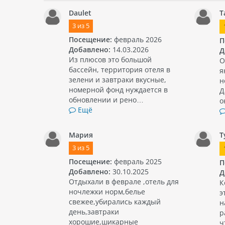
Daulet
Т
3
из
5
Посещение:
февраль 2026
П
Добавлено:
14.03.2026
Д
Из плюсов это большой
О
бассейн, территория отеля в
я
зелени и завтраки вкусные,
н
номерной фонд нуждается в
Д
обновлении и рено…
о
Ещё
Мария
Т
3
из
5
Посещение:
февраль 2025
П
Добавлено:
30.10.2025
Д
Отдыхали в феврале ,отель для
К
ночлежки норм,белье
э
свежее,убирались каждый
н
день,завтраки
р
хорошие,шикарные
ч