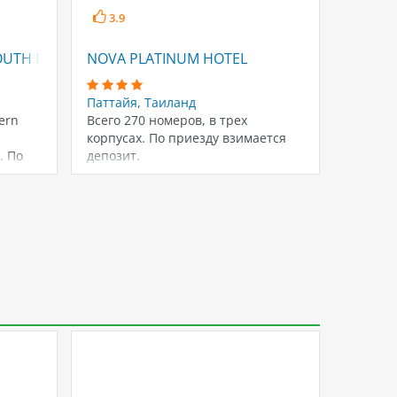
3.9
4
TH PATTAYA (EX. SIGNATURE PATTAYA)
NOVA PLATINUM HOTEL
KUDOS 
Паттайя
,
Таиланд
Паттай
ern
Всего 270 номеров, в трех
Отель 
корпусах. По приезду взимается
Паттайи
. По
депозит.
магази
со вку