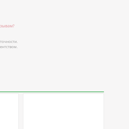
тзывам?
точности.
гентством.