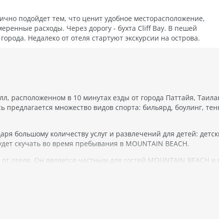
ично подойдет тем, что ценит удобное месторасположение,
ренные расходы. Через дорогу - бухта Cliff Bay. В пешей
орода. Недалеко от отеля стартуют экскурсии на острова.
, расположенном в 10 минутах езды от города Паттайя, Таила
есь предлагается множество видов спорта: бильярд, боулинг, те
аря большому количеству услуг и развлечений для детей: детск
будет скучать во время пребывания в MOUNTAIN BEACH.
ы от отеля. Он является частным для гостей MOUNTAIN BEACH и 
 детьми. Вы также можете арендовать лежаки и зонтики на пл
но также городской отель с номерами высокого уровня комфорта
ывания: кондиционер, телевизор с плоским экраном, бесплатный