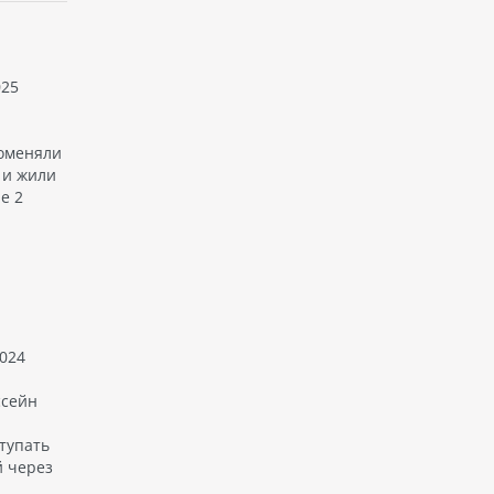
025
оменяли
 и жили
е 2
024
ссейн
тупать
й через