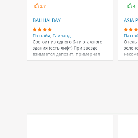
3.7
4
BALIHAI BAY
ASIA 
Паттайя
,
Таиланд
Патта
Состоит из одного 6-ти этажного
Отель 
здания (есть лифт).При заезде
зелен
взимается депозит, примерная
Реком
сумма которого составляет…
возра