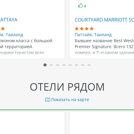
4
PATTAYA
COURTYARD MARRIOTT SOU
йя
,
Таиланд
Паттайя
,
Таиланд
эконом-класса с большой
Бывшее название Best West
ой территорией.
Premier Signature. Всего 132
ендуем туристам всех
номера, в 7-этажном здании
стов
приезду взимается…
ОТЕЛИ РЯДОМ
Показать на карте