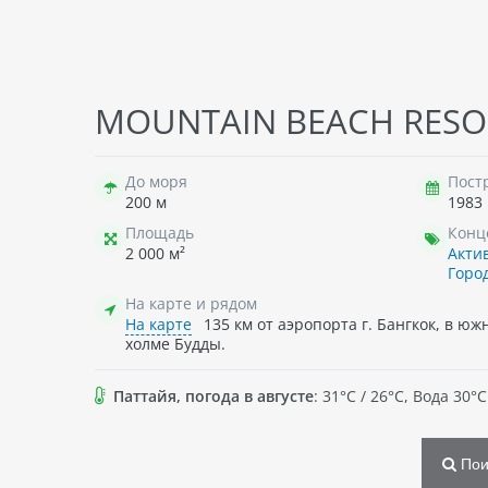
THE
MOUNTAIN BEACH RESOR
Таи
До моря
Пост
200 м
1983
Площадь
Конц
96
2 000 м²
Акти
→
п
Горо
На карте и рядом
На карте
135 км от аэропорта г. Бангкок, в юж
холме Будды.
Паттайя, погода в августе
: 31°C / 26°C, Вода 30
Пои