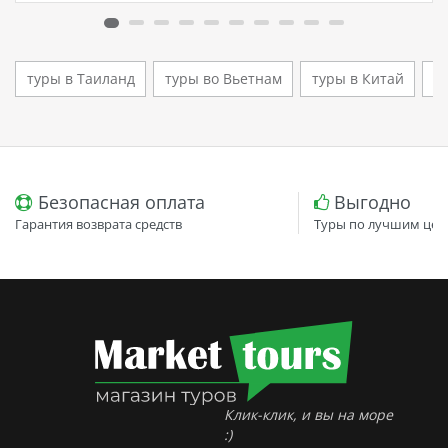
кто ищет семейный отель в…
туры в Таиланд
туры во Вьетнам
туры в Китай
т
Безопасная оплата
Выгодно
Гарантия возврата средств
Туры по лучшим цен
Клик-клик, и вы на море
:)