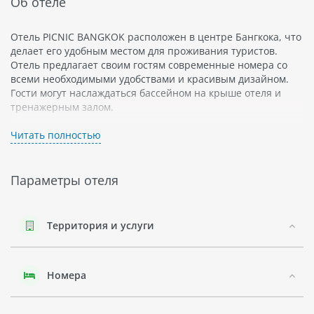
Об отеле
Отель PICNIC BANGKOK расположен в центре Бангкока, что
делает его удобным местом для проживания туристов.
Отель предлагает своим гостям современные номера со
всеми необходимыми удобствами и красивым дизайном.
Гости могут наслаждаться бассейном на крыше отеля и
тренажерным залом.
Регион, где расположен отель, является одним из самых
Читать полностью
популярных туристических направлений в Таиланде.
Бангкок - это динамичный мегаполис с богатой культурной
и исторической наследием, а также с широким выбором
Параметры отеля
ресторанов, баров и ночных клубов. В городе можно
посетить Храм Истины (Wat Arun), Дворец Великого Князя
(Grand Palace) или просто прогуляться по районам
Территория и услуги
Сиамского сквера (Siam Square) или Чайна-таун
(Chinatown).
Номера