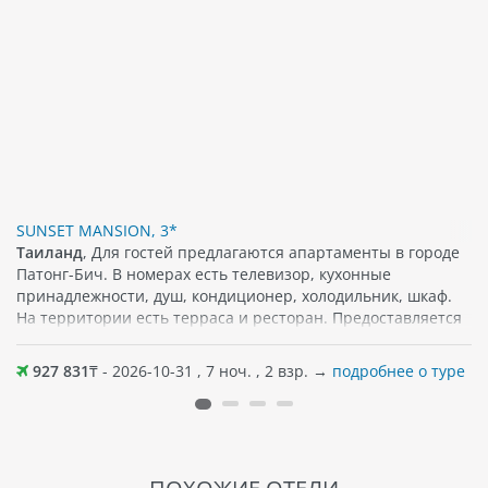
SUNSET MANSION, 3*
Таиланд
, Для гостей предлагаются апартаменты в городе
Патонг-Бич. В номерах есть телевизор, кухонные
принадлежности, душ, кондиционер, холодильник, шкаф.
На территории есть терраса и ресторан. Предоставляется
бесплатный Wi-Fi. Поблизости можно найти различные
популярные достопримечательности, кафе, а также
927 831
₸ - 2026-10-31 , 7 ноч. , 2 взр. →
подробнее о туре
магазины. Песчаный пляж примерно в 450 м от отеля.