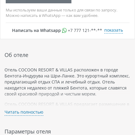
Мы используем ваши данные только для связи по запросу.
Можно написать в WhatsApp — как вам удобнее.
показать
Написать на Whatsapp
+7 777 121-**-**
Об отеле
Отель COCOON RESORT & VILLAS расположен в городе
Бентота-Индурува на Шри-Ланке. Это курортный комплекс,
предлагающий отдых СПА и лечебный отдых. Отель
находится недалеко от пляжей Бентота, которые славятся
своей красивой природой и чистым морем.
Отель COCOON RESORT & VILLAS предлагает размещение в
просторных номерах и виллах с бесплатным Wi-Fi,
Читать полностью
телевизором с плоским экраном и чайником. Номера
оформлены в светлых тонах и обставлены мебелью из
натурального дерева.
Параметры отеля