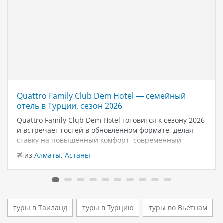
Quattro Family Club Dem Hotel — семейный
отель в Турции, сезон 2026
Quattro Family Club Dem Hotel готовится к сезону 2026
и встречает гостей в обновлённом формате, делая
ставку на повышенный комфорт, современный
дизайн и атмосферу спокойного семейного отдыха у
из
Алматы
,
Астаны
моря. Отель остаётся популярным выбором для тех,
кто ищет семейный отель в…
туры в Таиланд
туры в Турцию
туры во Вьетнам