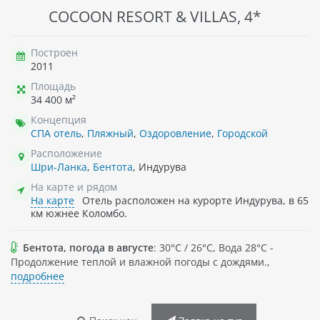
COCOON RESORT & VILLAS, 4*
Построен
2011
Площадь
34 400 м²
Концепция
СПА отель
,
Пляжный
,
Оздоровление
,
Городской
Расположение
Шри-Ланка
,
Бентота
, Индурува
На карте и рядом
На карте
Отель расположен на курорте Индурува, в 65
км южнее Коломбо.
Бентота, погода в августе
: 30°C / 26°C, Вода 28°C -
Продолжение теплой и влажной погоды с дождями.,
подробнее