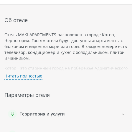
Об отеле
Отель MAKI APARTMENTS расположен в городе Котор,
Черногория. Гостям отеля будут доступны апартаменты с
балконом и видом на море или горы. В каждом номере есть
телевизор, кондиционер и кухня с холодильником, плитой
и чайником.
Котор - это старинный город на побережье Адриатического
моря. Он известен своей исторической архитектурой, в
Читать полностью
том числе крепостью Святого Иоанна, которая была
построена еще в 9 веке. Также здесь можно найти много
ресторанов и кафе с местной кухней.
Параметры отеля
Отель MAKI APARTMENTS предлагает своим гостям услуги
прачечной и бесплатный Wi-Fi на всей территории. На
территории отеля есть парковка для автомобилей.
Территория и услуги
В целом, отель MAKI APARTMENTS - это прекрасное место
для проживания в Которе с возможностью