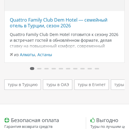
Quattro Family Club Dem Hotel — семейный
отель в Турции, сезон 2026
Quattro Family Club Dem Hotel готовится к сезону 2026
и встречает гостей в обновлённом формате, делая
ставку на повышенный комфорт, современный
дизайн и атмосферу спокойного семейного отдыха у
из
Алматы
,
Астаны
моря. Отель остаётся популярным выбором для тех,
кто ищет семейный отель в…
туры в Турцию
туры в ОАЭ
туры в Египет
туры в
Безопасная оплата
Выгодно
Гарантия возврата средств
Туры по лучшим цен