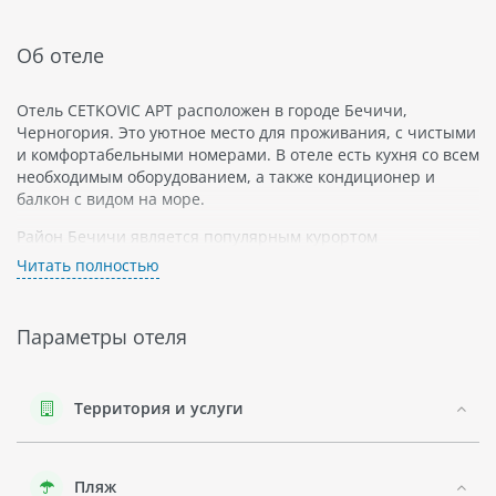
Об отеле
Отель CETKOVIC APT расположен в городе Бечичи,
Черногория. Это уютное место для проживания, с чистыми
и комфортабельными номерами. В отеле есть кухня со всем
необходимым оборудованием, а также кондиционер и
балкон с видом на море.
Район Бечичи является популярным курортом
Черногории. Он находится на Адриатическом побережье и
Читать полностью
славится своими прекрасными пляжами длиной более двух
километров. Также в этом районе можно посетить много
интересных достопримечательностей: церковь Святого
Параметры отеля
Иоанна Крестителя, замок Стефана Милетина,
Национальный парк Бьелашица.
В непосредственной близости от отеля CETKOVIC APT
Территория и услуги
находится ресторанчик "Кастел", где можно насладиться
изысканными блюдами местной кухни. Также в округе есть
магазины и супермаркеты.
Пляж