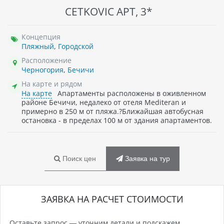
CETKOVIC APT, 3*
Концепция
Пляжный
,
Городской
Расположение
Черногория
,
Бечичи
На карте и рядом
На карте
Апартаменты расположены в оживленном
районе Бечичи, недалеко от отеля Mediteran и
примерно в 250 м от пляжа.?Ближайшая автобусная
остановка - в пределах 100 м от здания апартаментов.
Поиск цен
Заявка на тур
ЗАЯВКА НА РАСЧЕТ СТОИМОСТИ
Оставьте запрос — уточним детали и подскажем