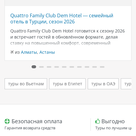
Quattro Family Club Dem Hotel — семейный
отель в Турции, сезон 2026
Quattro Family Club Dem Hotel готовится к сезону 2026
и встречает гостей в обновлённом формате, делая
ставку на повышенный комфорт, современный
дизайн и атмосферу спокойного семейного отдыха у
из
Алматы
,
Астаны
моря. Отель остаётся популярным выбором для тех,
кто ищет семейный отель в…
туры во Вьетнам
туры в Египет
туры в ОАЭ
туры
Безопасная оплата
Выгодно
Гарантия возврата средств
Туры по лучшим цен