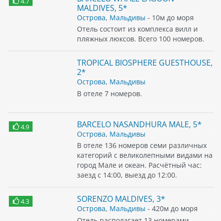
4.7
MALDIVES, 5*
Острова
,
Мальдивы
- 10м до моря
Отель состоит из комплекса вилл и
пляжных люксов. Всего 100 номеров.
TROPICAL BIOSPHERE GUESTHOUSE,
2*
Острова
,
Мальдивы
В отеле 7 номеров.
BARCELO NASANDHURA MALE, 5*
4.9
Острова
,
Мальдивы
В отеле 136 номеров семи различных
категорий с великолепными видами на
город Мале и океан. Расчётный час:
заезд с 14:00, выезд до 12:00.
SORENZO MALDIVES, 3*
4.3
Острова
,
Мальдивы
- 420м до моря
Отель располагает 13 номерами.