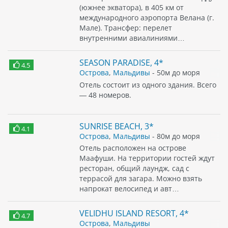
(южнее экватора), в 405 км от
международного аэропорта Велана (г.
Мале). Трансфер: перелет
внутренними авиалиниями…
SEASON PARADISE, 4*
4.5
Острова
,
Мальдивы
- 50м до моря
Отель состоит из одного здания. Всего
— 48 номеров.
SUNRISE BEACH, 3*
4.1
Острова
,
Мальдивы
- 80м до моря
Отель расположен на острове
Маафуши. На территории гостей ждут
ресторан, общий лаундж, сад с
террасой для загара. Можно взять
напрокат велосипед и авт…
VELIDHU ISLAND RESORT, 4*
4.7
Острова
,
Мальдивы