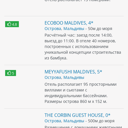
ECOBOO MALDIVES, 4*
4.8
Острова
,
Мальдивы
- 50м до моря
Расчётный час: заезд после 14:00,
выезд до 11:00. В отеле 40 номеров,
построенных с использованием
уникальной концепции строительства
из бамбука.
MEYYAFUSHI MALDIVES, 5*
5
Острова
,
Мальдивы
Отель располагает 95 просторными
виллами и сьютами с
индивидуальными бассейнами.
Размеры острова 860 м x 152 м.
THE CORBIN GUEST HOUSE, 0*
Острова
,
Мальдивы
- 500м до моря
Размещение с домашними животными