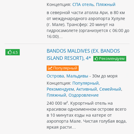
Концепция:
СПА отель
,
Пляжный
в северной части атолла Ари, в 80 км
от международного аэропорта Хулуле
(г. Мале). Трансфер: 20 минут на
гидросамолете (организуется с 06:00 до
16:00)…
BANDOS MALDIVES (EX. BANDOS
4.5
ISLAND RESORT), 4*
Рекомендуем
Популярный
Острова
,
Мальдивы
- 30м до моря
Концепция:
Популярный
,
Рекомендуем
,
Активный
,
Семейный
,
Пляжный
,
Оздоровление
240 000 м². Курортный отель на
красивом одноименном острове всего
в 10 минутах езды на катере от
аэропорта Мале. Чистая голубая вода,
яркая расти…