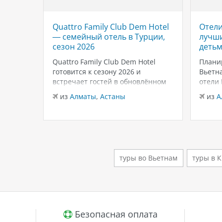
Quattro Family Club Dem Hotel
Отели
 отель
— семейный отель в Турции,
лучши
,
сезон 2026
детьм
Quattro Family Club Dem Hotel
Плани
чное
готовится к сезону 2026 и
Вьетна
встречает гостей в обновлённом
отели
го
формате, делая ставку на
подойд
из
Алматы
,
Астаны
из
А
всем
повышенный комфорт,
бассей
кета.
современный дизайн и атмосферу
развле
спокойного семейного отдыха у
Нячан
ыть
моря. Отель остаётся популярным
попул
менно
выбором для тех, кто ищет
для се
семейный отель в…
удачн
туры во Вьетнам
туры в 
клима
й
Безопасная оплата