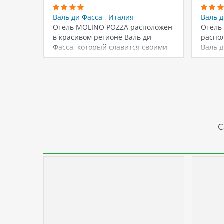
Валь ди Фасса
,
Италия
Валь 
Отель MOLINO POZZA расположен
Отель
в красивом регионе Валь ди
распо
Фасса, который славится своими
Валь д
горными пейзажами…
С