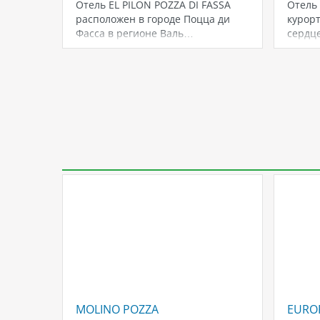
Отель EL PILON POZZA DI FASSA
Отель
расположен в городе Поцца ди
курорт
Фасса в регионе Валь…
сердц
Слави
и…
MOLINO POZZA
EUROP