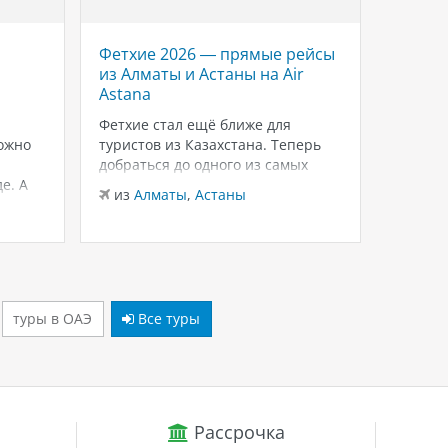
Фетхие 2026 — прямые рейсы
Savoy 
из Алматы и Астаны на Air
роско
Astana
Красн
Шейхе
Фетхие стал ещё ближе для
ожно
туристов из Казахстана. Теперь
Если в
добраться до одного из самых
для тёп
е. А
живописных курортов Турции
зимнего
из
Алматы
,
Астаны
можно на прямых рейсах в
внимани
из
Ал
лько
Даламан из Алматы и Астаны с
Sheikh
 это
авиакомпанией Air Astana.
и ухоже
ются
Доступен бизнес-класс, а значит
распол
— одно
путешествие начинается с
Шарм-э
комфорта уже…
бухте W
туры в ОАЭ
Все туры
Рассрочка