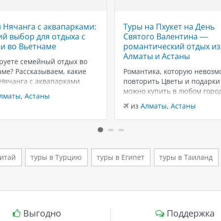
 Нячанга с аквапарками:
Туры на Пхукет на День
й выбор для отдыха с
Святого Валентина —
и во Вьетнаме
романтический отдых из
Алматы и Астаны
руете семейный отдых во
ме? Рассказываем, какие
Романтика, которую невозм
 Нячанга с аквапарками
повторить Цветы и подарки
ут для отдыха с детьми:
можно купить в любом город
лматы
,
Астаны
ны, горки, пляжи и
вот тёплый песок, закаты у
из
Алматы
,
Астаны
чения для всей семьи.
Андаманского моря и неско
г — один из самых
дней только для вас двоих —
ярных курортов Вьетнама
эмоции, которые запомина
мейного отдыха. Здесь
надолго. Пхукет в феврале 
о сочетаются тёплый
из лучших…
Китай
туры в Турцию
туры в Египет
туры в Таиланд
т,…
Выгодно
Поддержка