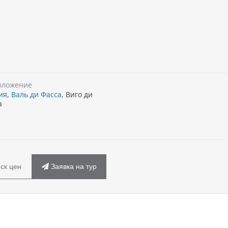
оложение
ия
,
Валь ди Фасса
, Виго ди
а
ск цен
Заявка на тур