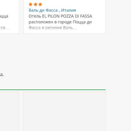
Валь ди Фасса
,
Италия
Валь д
оцца
Отель EL PILON POZZA DI FASSA
Гостево
расположен в городе Поцца ди
находит
ется…
Фасса в регионе Валь…
центра 
10…
а.