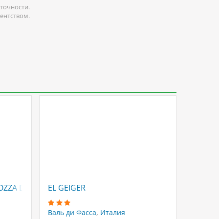
точности.
гентством.
4.3
OZZA DI FASSA
EL GEIGER
ARNIK
Валь ди Фасса
,
Италия
Валь ди