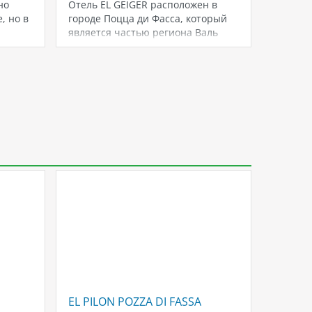
но
Отель EL GEIGER расположен в
Отель 
, но в
городе Поцца ди Фасса, который
городе 
является частью региона Валь
Фасса, 
ди…
своим
EL PILON POZZA DI FASSA
GARNI