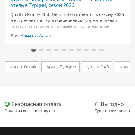
отель в Турции, сезон 2026
Quattro Family Club Dem Hotel готовится к сезону 2026
и встречает гостей в обновлённом формате, делая
ставку на повышенный комфорт, современный
дизайн и атмосферу спокойного семейного отдыха у
из
Алматы
,
Астаны
моря. Отель остаётся популярным выбором для тех,
кто ищет семейный отель в…
туры в Китай
туры в Турцию
туры в ОАЭ
туры в 
Безопасная оплата
Выгодно
Гарантия возврата средств
Туры по лучшим цен