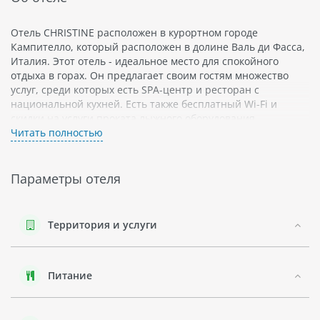
Отель CHRISTINE расположен в курортном городе
Кампителло, который расположен в долине Валь ди Фасса,
Италия. Этот отель - идеальное место для спокойного
отдыха в горах. Он предлагает своим гостям множество
услуг, среди которых есть SPA-центр и ресторан с
национальной кухней. Есть также бесплатный Wi-Fi и
скидки на услуги проката лыжного оборудования.
Читать полностью
Отель CHRISTINE имеет 4 звезды и предлагает своим
гостям 43 номера различных категорий: стандарт, комфорт
и люкс. В номерах есть все необходимое для комфортного
Параметры отеля
проживания: телевизор, мини-бар, телефон, фен и т.д.
Кроме того, некоторые номера оснащены балконами с
видом на горы.
Территория и услуги
В отеле CHRISTINE есть большой SPA-центр, который
предлагает различные процедуры для релаксации и
оздоровления: бассейн, финская сауна, хаммам, джакузи и
Питание
массажный кабинет.
Отель CHRISTINE также имеет ресторан с национальной
кухней и бар, где можно отведать блюда из свежих местных