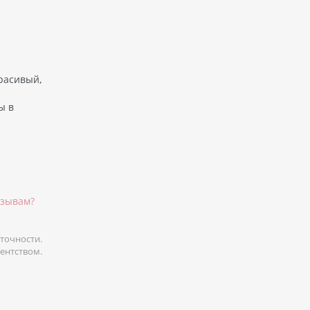
расивый,
ы в
тзывам?
точности.
гентством.