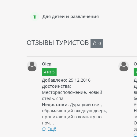
Для детей и развлечения
ОТЗЫВЫ ТУРИСТОВ
0
Oleg
O
4
из
5
Добавлено:
25.12.2016
Д
Достоинства:
Д
Месторасположение, новый
в
отель, спа
б
Недостатки:
Дурацкий свет,
У
обрамляющий входную дверь,
Н
проникающий в комнату по
з
ноч…
О
Ещё
з