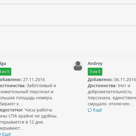
lga
Andrey
4
из
5
5
из
5
обавлено:
27.11.2016
Добавлено:
06.11.2016
остоинства:
Заботливый и
Достоинства:
Уют и
нимательный персонал и
доброжелательность
ольшая площадь номера.
персонала, единствен
бирают к…
смущало- отключен…
едостатки:
Часы работы
Ещё
оны СПА крайне не удобны.
ткрывается в 12 дня,
акрывают…
Ещё