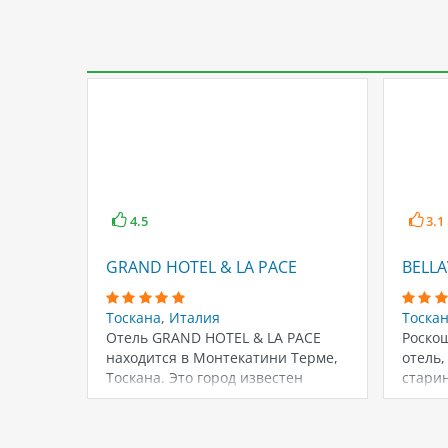
4.5
3.1
GRAND HOTEL & LA PACE
BELLA
Тоскана
,
Италия
Тоска
Отель GRAND HOTEL & LA PACE
Роско
находится в Монтекатини Терме,
отель,
Тоскана. Это город известен
старин
своими…
центре