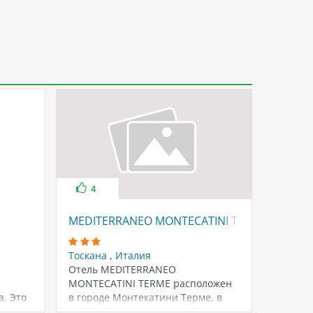
4
MEDITERRANEO MONTECATINI TERME
BIOND
Тоскана
,
Италия
Тоскан
Отель MEDITERRANEO
Симпат
MONTECATINI TERME расположен
центре
. Это
в городе Монтекатини Терме, в
находит
воими
Тоскане. Отель имеет спа-центр
термал