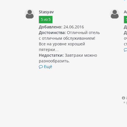
Stasyav
A
5
из
5
Добавлено:
24.06.2016
Д
Достоинства:
Отличный отель
Д
с отличным обслуживанием!
о
Все на уровне хорошей
с
пятерки…
Недостатки:
Завтраки можно
разнообразить.
Ещё
*