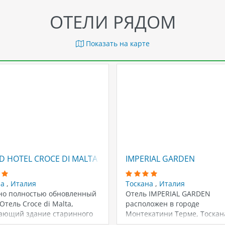
ОТЕЛИ РЯДОМ
Показать на карте
 HOTEL CROCE DI MALTA
IMPERIAL GARDEN
на
,
Италия
Тоскана
,
Италия
но полностью обновленный
Отель IMPERIAL GARDEN
Отель Croce di Malta,
расположен в городе
ающий здание старинного
Монтекатини Терме, Тоскана
ка XIX века, находится…
город-курорт, известный с