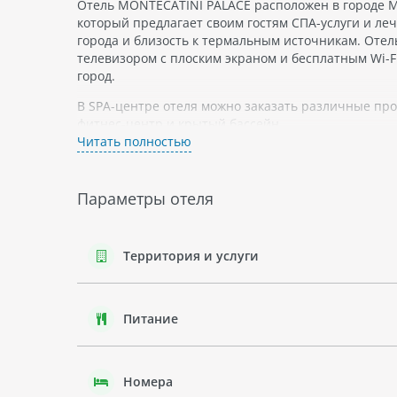
Отель MONTECATINI PALACE расположен в городе Мо
который предлагает своим гостям СПА-услуги и ле
города и близость к термальным источникам. Отел
телевизором с плоским экраном и бесплатным Wi-F
город.
В SPA-центре отеля можно заказать различные про
фитнес-центр и крытый бассейн.
Читать полностью
Гости могут посетить ресторан отеля, который пр
комната для завтрака.
Параметры отеля
Гостям отеля MONTECATINI PALACE также предоставл
регионе Тоскана можно посетить множество досто
великолепной кухней.
Территория и услуги
Отдых в Монтекатини Терме позволит гостям насл
познакомиться с историей региона Тоскана.
Питание
Номера