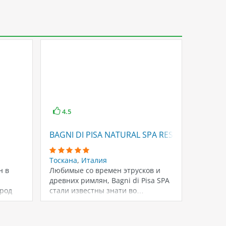
4.5
BAGNI DI PISA NATURAL SPA RESORT
RELAIS
Тоскана
,
Италия
Тоскан
н в
Любимые со времен этрусков и
Отель 
древних римлян, Bagni di Pisa SPA
распол
ород
стали известны знати во…
центре 
ы…
знамен
достоп