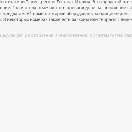
нтекатини Терме, регион Тоскана, Италия. Это городской отел
чение. Гости отеля отмечают его превосходное расположение в
ь предлагает 61 номер, которые оборудованы кондиционером,
i. В некоторых номерах также есть балконы или террасы с видо
цедуры для расслабления и оздоровления. К услугам гостей так
едлагает блюда местной кухни и различные напитки. Также дост
яется возможность заказать экскурсии по городу и его окрестн
примечательностей, а также насладиться красивой природой и
адиться термальными источниками и СПА-услугами, а также