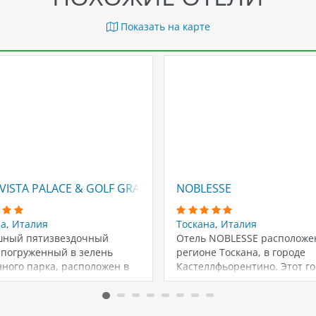
Показать на карте
VISTA PALACE & GOLF GRAND HOTEL
NOBLESSE
на
,
Италия
Тоскана
,
Италия
шный пятизвездочный
Отель NOBLESSE расположе
 погруженный в зелень
регионе Тоскана, в городе
ного парка, расположен в
Кастеллфьорентино. Этот г
 курорта, по соседству с…
находится в сердце Тоскан