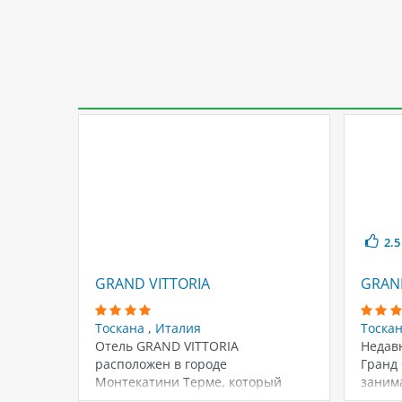
2.5
GRAND VITTORIA
GRAND
Тоскана
,
Италия
Тоска
Отель GRAND VITTORIA
Недав
расположен в городе
Гранд 
Монтекатини Терме, который
заним
находится в регионе Тоскана. Этот
особня