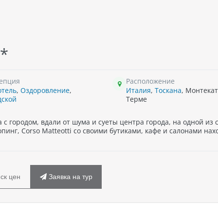
*
епция
Расположение
отель
,
Оздоровление
,
Италия
,
Тоскана
, Монтека
дской
Терме
с городом, вдали от шума и суеты центра города, на одной из 
пинг, Corso Matteotti со своими бутиками, кафе и салонами нах
ск цен
Заявка на тур