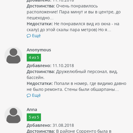
Достоинства:
Очень понравилось
расположение! Пара минут и вы в центре, до
пешеходно…
Недостатки:
Не понравился вид из окна - на
скалу) до этой скалы пара метров) Но я…
Ещё
Anonymous
4
из
5
Добавлено:
11.10.2018
Достоинства:
Дружелюбный персонал, вид,
бассейн.
Недостатки:
Попали в номер, где видимо давно
не было ремонта. Стены были обшарпаны…
Ещё
Anna
5
из
5
Добавлено:
31.08.2018
Достоинства:
В районе Сорренто была в