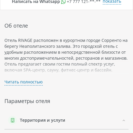
показать
Написать на Whatsapp
+7 777 121-**-**
Об отеле
Отель RIVAGE расположен в курортном городе Сорренто на
берегу Неаполитанского залива. Это городской отель с
удобным расположением в непосредственной близости от
многих достопримечательностей, ресторанов и магазинов.
Отель предлагает своим гостям полный спектр услуг,
включая SPA-центр, сауну, фитнес-центр и бассейн.
Регион Неаполитанского залива Сорренто славится своими
Читать полностью
живописными пейзажами, чистым морем и теплым
климатом. Гости могут наслаждаться пляжным отдыхом или
посетить близлежащие города и деревни для знакомства с
Параметры отеля
местной культурой.
Отель RIVAGE предоставляет своим гостям
комфортабельные номера со всеми удобствами для
Территория и услуги
приятного пребывания. Также здесь есть ресторан,
который предлагает изысканные блюда местной кухни.