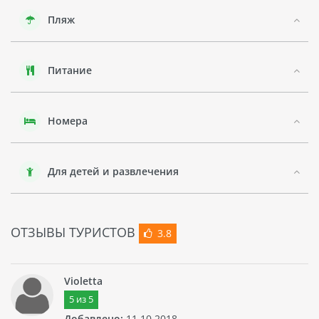
Пляж
В целом, отель RIVAGE - это прекрасное место для
комфортного проживания в Сорренто с возможностью
насладиться SPA-услугами и окружающими пейзажами
Неаполитанского залива.
Питание
Номера
Для детей и развлечения
ОТЗЫВЫ ТУРИСТОВ
3.8
Violetta
5
из
5
Добавлено:
11.10.2018