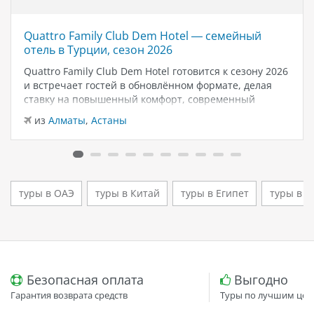
Quattro Family Club Dem Hotel — семейный
отель в Турции, сезон 2026
Quattro Family Club Dem Hotel готовится к сезону 2026
и встречает гостей в обновлённом формате, делая
ставку на повышенный комфорт, современный
дизайн и атмосферу спокойного семейного отдыха у
из
Алматы
,
Астаны
моря. Отель остаётся популярным выбором для тех,
кто ищет семейный отель в…
туры в ОАЭ
туры в Китай
туры в Египет
туры в 
Безопасная оплата
Выгодно
Гарантия возврата средств
Туры по лучшим цен