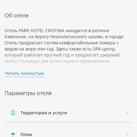
Об отеле
Отель PARK HOTEL CRISTINA находится в регионе
Кампания, на берегу Неаполитанского залива, в городе.
Отель предлагает гостям комфортабельные номера с
видом на море или сад. Здесь также есть SPA-центр,
который работает круглый год и предлагает широкий
выбор процедур для релаксации и оздоровления.
Отель PARK HOTEL CRISTINA подходит как для семейного
Читать полностью
отдыха, так и для организации деловых поездок. В отеле
есть конференц-залы и бизнес-центр с высокоскоростным
доступом в Интернет.
Параметры отеля
Регион Кампания славится своей красивой природой,
множеством достопримечательностей и богатой
культурной программой. Здесь можно посетить такие
Территория и услуги
известные города, как Неаполь, Салерно и Помпеи. В
Кампании можно насладиться чудесными пляжами и
лазурным морем. Регион известен своим прекрасным
Пляж
климатом, который позволяет провести здесь