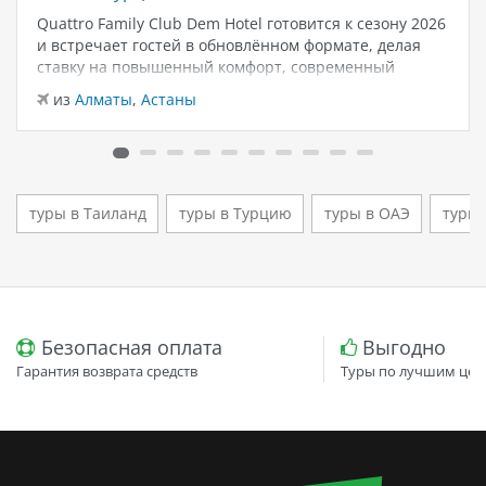
Quattro Family Club Dem Hotel готовится к сезону 2026
и встречает гостей в обновлённом формате, делая
ставку на повышенный комфорт, современный
дизайн и атмосферу спокойного семейного отдыха у
из
Алматы
,
Астаны
моря. Отель остаётся популярным выбором для тех,
кто ищет семейный отель в…
туры в Таиланд
туры в Турцию
туры в ОАЭ
туры 
Безопасная оплата
Выгодно
Гарантия возврата средств
Туры по лучшим цен