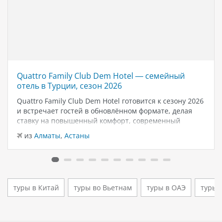
Quattro Family Club Dem Hotel — семейный
отель в Турции, сезон 2026
Quattro Family Club Dem Hotel готовится к сезону 2026
и встречает гостей в обновлённом формате, делая
ставку на повышенный комфорт, современный
дизайн и атмосферу спокойного семейного отдыха у
из
Алматы
,
Астаны
моря. Отель остаётся популярным выбором для тех,
кто ищет семейный отель в…
туры в Китай
туры во Вьетнам
туры в ОАЭ
туры 