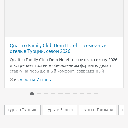
Quattro Family Club Dem Hotel — семейный
отель в Турции, сезон 2026
Quattro Family Club Dem Hotel готовится к сезону 2026
и встречает гостей в обновлённом формате, делая
ставку на повышенный комфорт, современный
дизайн и атмосферу спокойного семейного отдыха у
из
Алматы
,
Астаны
моря. Отель остаётся популярным выбором для тех,
кто ищет семейный отель в…
туры в Турцию
туры в Египет
туры в Таиланд
ту