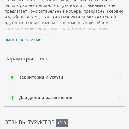
Бали, в районе Легиан. Этот уютный и стильный отель
предлагает комфортабельные номера, прекрасный сервис
и удобства для отдыха. В ANEMA VILLA SEMINYAK гостей
ждут просторные номера с современным дизайном,
балконами или террасами, спа-центром, открытым
бассейном и рестораном.
Читать полностью
Легиан - это популярный туристический район на острове
Бали, расположенный между Кутой и Семиньяком. Здесь
можно насладиться красивыми пляжами с золотистым
Параметры отеля
песком, разнообразными ресторанами и магазинами, а
также активной ночной жизнью. Легиан подходит как для
спокойного отдыха на пляже, так и для любителей шопинга
Территория и услуги
и развлечений.
Отпуск в Легиане обещает быть незабываемым благодаря
красивым пляжам, возможности участвовать в экскурсиях
Для детей и развлечения
по острову, заниматься водными видами спорта или
просто расслабиться на берегу моря. Район также
предлагает разнообразные мероприятия для детей и
возможности посмотреть местную флору и фауну.
ОТЗЫВЫ ТУРИСТОВ
0