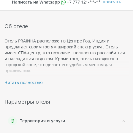
показать
Написать на Whatsapp
+7 777 121-**-**
Об отеле
Отель PRAINHA расположен в Центре Гоа, Индия и
предлагает своим гостям широкий спектр услуг. Отель
имеет СПА-центр, что позволяет полностью расслабиться
и насладиться отдыхом. Кроме того, отель находится в
городской зоне, что делает его удобным местом для
проживания.
Центр Гоа - это уникальный регион с множеством
Читать полностью
достопримечательностей и развлечений. Здесь можно
найти множество кафе и ресторанов с местной кухней, а
также посетить знаменитые храмы и пещеры.
Параметры отеля
Отель PRAINHA является прекрасным выбором для тех, кто
стремится насладиться комфортным проживанием в
Центре Гоа.
Территория и услуги