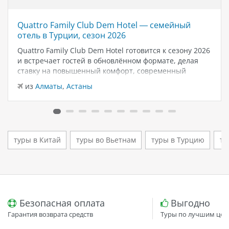
Quattro Family Club Dem Hotel — семейный
отель в Турции, сезон 2026
Quattro Family Club Dem Hotel готовится к сезону 2026
и встречает гостей в обновлённом формате, делая
ставку на повышенный комфорт, современный
дизайн и атмосферу спокойного семейного отдыха у
из
Алматы
,
Астаны
моря. Отель остаётся популярным выбором для тех,
кто ищет семейный отель в…
туры в Китай
туры во Вьетнам
туры в Турцию
ту
Безопасная оплата
Выгодно
Гарантия возврата средств
Туры по лучшим цен