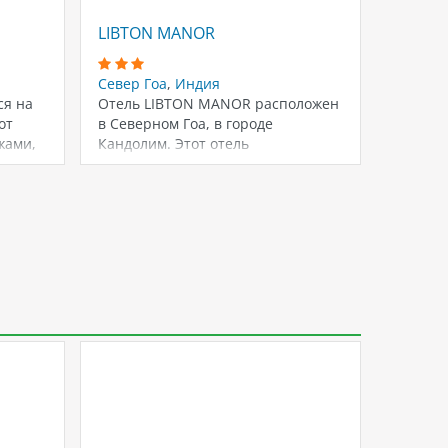
LIBTON MANOR
WHISP
Север Гоа
,
Индия
Север 
ся на
Отель LIBTON MANOR расположен
Отель с
от
в Северном Гоа, в городе
этажно
жами,
Кандолим. Этот отель
отдельн
предоставляет возможность
номеро
заняться…