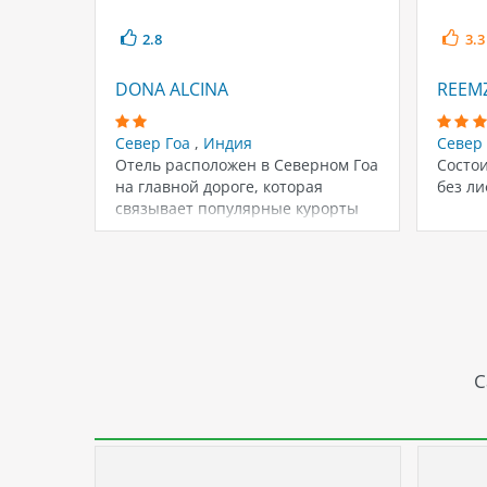
2.8
3.3
DONA ALCINA
REEM
Север Гоа
,
Индия
Север
Отель расположен в Северном Гоа
Состои
на главной дороге, которая
без ли
связывает популярные курорты
Калангут и Кандолим,недалеко…
С