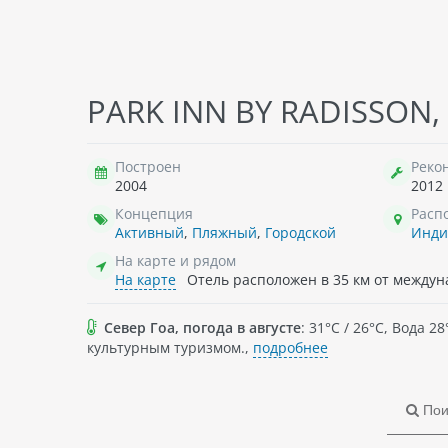
NT (EX. THE RIVER PALACE), 3*
MORJIM GUEST HOUSE, 1*
HOT
PARK INN BY RADISSON,
-этажного
Индия
, В двухэтажном здании
Инд
этажного
гостевого дома 8 номеров.
здан
ия. Всего 28
Построен
Реко
2004
2012
Концепция
Расп
Активный
,
Пляжный
,
Городской
Инди
На карте и рядом
На карте
Отель расположен в 35 км от междун
Север Гоа, погода в августе
: 31°C / 26°C, Вода
культурным туризмом.,
подробнее
Пои