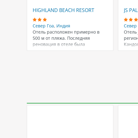
HIGHLAND BEACH RESORT
JS PA
Север Гоа
,
Индия
Север 
Отель расположен примерно в
Отель 
500 м от пляжа. Последняя
регион
реновация в отеле была
Кандол
произведена в…
котор