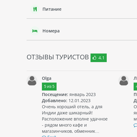
Питание
Номера
ОТЗЫВЫ ТУРИСТОВ
4.1
Olga
Л
5
из
5
Посещение:
январь 2023
П
Добавлено:
12.01.2023
Д
Очень хороший отель, а для
О
Индии даже шикарный!
я
Расположение вполне удачное
м
- рядом много кафе и
магазинчиков, обменник…