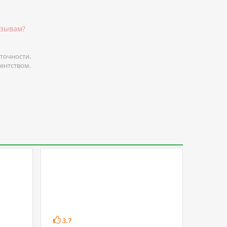
тзывам?
точности.
гентством.
3.7
4.4