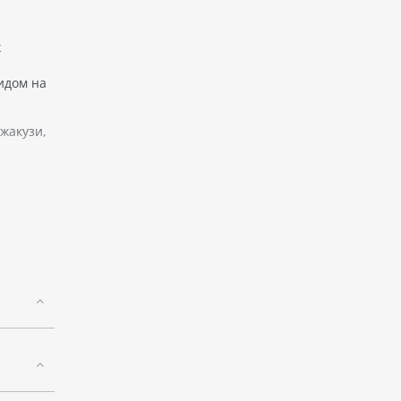
х
идом на
жакузи,
ной и
 на