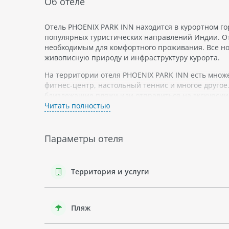
Об отеле
Отель PHOENIX PARK INN находится в курортном го
популярных туристических направлений Индии. О
необходимым для комфортного проживания. Все н
живописную природу и инфраструктуру курорта.
На территории отеля PHOENIX PARK INN есть множе
фитнес-центр, настольный теннис и многое другое
близлежащие пляжи или отправиться на экскурси
Читать полностью
Отель предоставляет удобства для всех категорий
конференций, а также проведения свадебных цере
международной кухни.
Параметры отеля
Отель PHOENIX PARK INN - прекрасное место для о
курорте Север Гоа.
Территория и услуги
Пляж