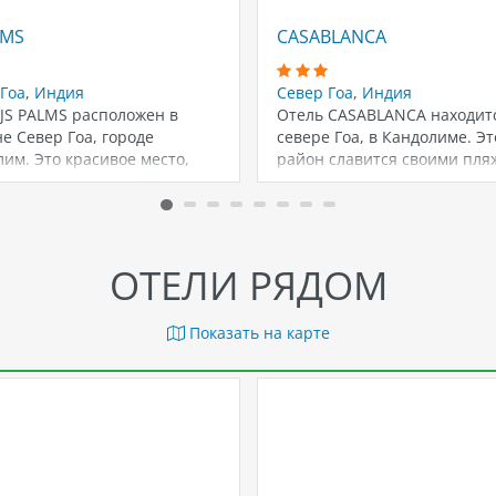
LMS
CASABLANCA
Гоа
,
Индия
Север Гоа
,
Индия
JS PALMS расположен в
Отель CASABLANCA находит
е Север Гоа, городе
севере Гоа, в Кандолиме. Эт
им. Это красивое место,
район славится своими пля
ое находится…
где можно…
ОТЕЛИ РЯДОМ
Показать на карте