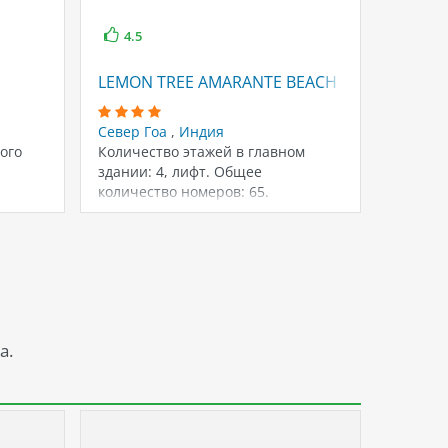
4.5
3
LEMON TREE AMARANTE BEACH RESORT
SILVER
Север Гоа
,
Индия
Север 
ого
Количество этажей в главном
Отель 
здании: 4, лифт. Общее
находит
количество номеров: 65.
вмести
вляет
номера
а.