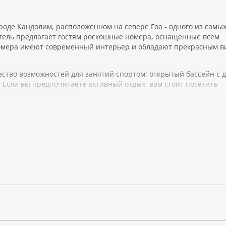
роде Кандолим, расположенном на севере Гоа - одного из самы
тель предлагает гостям роскошные номера, оснащенные всем
омера имеют современный интерьер и обладают прекрасным в
ство возможностей для занятий спортом: открытый бассейн с д
. Если вы предпочитаете активный отдых, вам стоит посетить
и в окружающие районы.
 гостей: есть возможность организации деловых мероприятий и
моний. В ресторане отеля вы сможете попробовать блюда мест
тдыха в городской среде, ощущения роскоши и занятий спортом