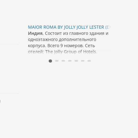
 5*
MAIOR ROMA BY JOLLY JOLLY LESTER (EX. JOLLY JOLLY
STONE WO
Индия
, Состоит из главного здания и
Индия
, О
одноэтажного дополнительного
SPA распо
корпуса. Всего 9 номеров. Сеть
Морджим б
отелей: The Jolly Group of Hotels.
своей кра
спокойно
- это один
я