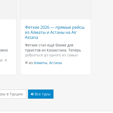
Фетхие 2026 — прямые рейсы
Savoy 
из Алматы и Астаны на Air
роско
Astana
Красн
Шейхе
Фетхие стал ещё ближе для
ожно
туристов из Казахстана. Теперь
Если в
добраться до одного из самых
для тёп
е. А
живописных курортов Турции
зимнего
из
Алматы
,
Астаны
можно на прямых рейсах в
внимани
из
Ал
лько
Даламан из Алматы и Астаны с
Sheikh
 это
авиакомпанией Air Astana.
и ухоже
ются
Доступен бизнес-класс, а значит
распол
— одно
путешествие начинается с
Шарм-э
комфорта уже…
бухте W
уры в Турцию
Все туры