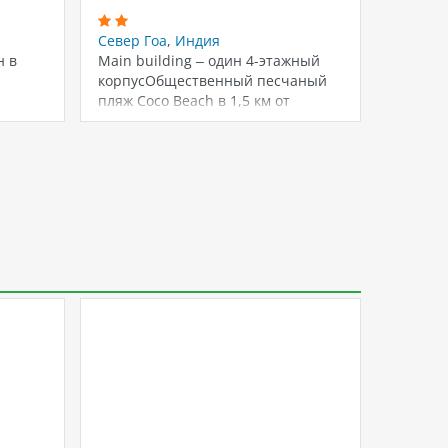
Север Гоа
,
Индия
Север 
н в
Main building – один 4-этажный
Отель с
корпусОбщественный песчаный
корпусо
пляж Coco Beach в 1,5 км от
номера
отеля.Общественный…