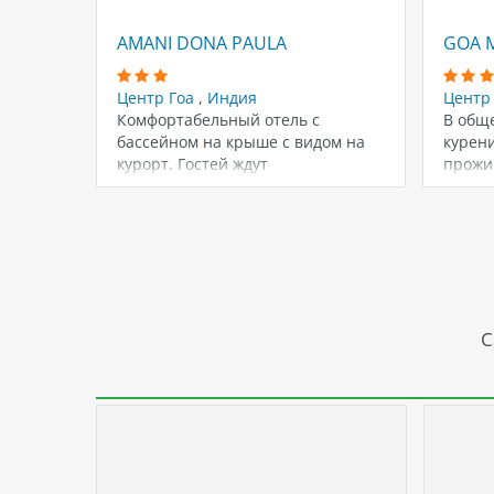
AMANI DONA PAULA
GOA 
Центр Гоа
,
Индия
Центр
Комфортабельный отель с
В обще
бассейном на крыше с видом на
курен
курорт. Гостей ждут
прожи
комфортабельные номера и…
живот
С