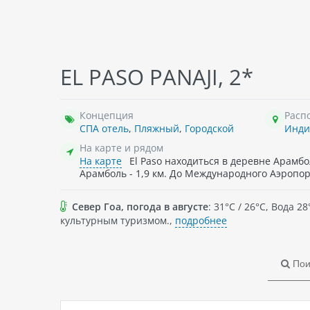
THOUSE
COCOS RESORT GOA, 3*
THE 
EL PASO PANAJI, 2*
ество номеров:
Индия
, Небольшой курортный отель
Инд
для бюджетного семейного отдыха.
Всег
Гостей ждут простые уютные номера
Концепция
Расп
и пляж в пяти-семи минутах ходьбы
СПА отель
,
Пляжный
,
Городской
Инди
На карте и рядом
На карте
El Paso находиться в деревне Арамб
Арамболь - 1,9 км. До Международного Аэропорта
Север Гоа, погода в августе
: 31°C / 26°C, Вода
культурным туризмом.,
подробнее
Пои