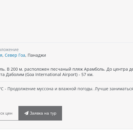
PRIDE SUN VILLAGE RESORT & SPA, 4*
EL PASO, 3*
ия
, Отель состоит из 4 корпусов.
Индия
, Отель состоит из 3
о 135 номеров.
здания. Всего 32 номера.
оложение
я
,
Север Гоа
, Панаджи
оль. В 200 м. расположен песчаный пляж Арамболь. До центра 
 Даболим (Goa International Airport) - 57 км.
 28°C - Продолжение муссона и влажной погоды. Лучше заниматьс
ск цен
Заявка на тур