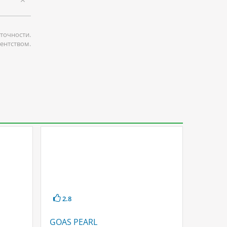
точности.
гентством.
2.8
4.5
GOAS PEARL
AURIT