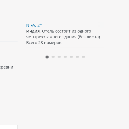
NIFA, 2*
TAHIRA BE
-этажного
Индия
, Отель состоит из одного
Индия
, T
четырехэтажного здания (без лифта).
расположе
Всего 28 номеров.
Ашвем, чт
местом дл
своими за
флорой и 
различные 
деревни
я