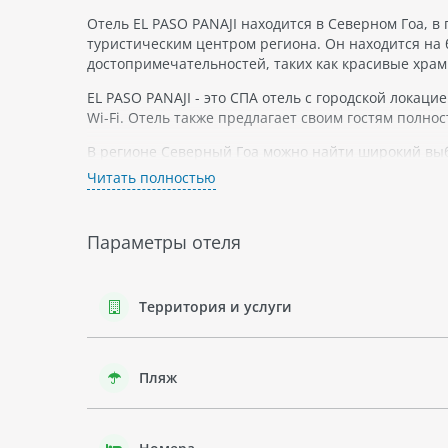
Отель EL PASO PANAJI находится в Северном Гоа, в 
туристическим центром региона. Он находится на 
достопримечательностей, таких как красивые храм
EL PASO PANAJI - это СПА отель с городской локац
Wi-Fi. Отель также предлагает своим гостям полн
В регионе Северный Гоа можно найти широкий выбо
посетить местные заповедники, чтобы увидеть раз
Читать полностью
Если вы отдыхаете с детьми, то можете посетить п
провести время на велосипедных прогулках и экску
Параметры отеля
В целом, отель EL PASO PANAJI является хорошим вы
насладиться красотами Северного Гоа.
Территория и услуги
Пляж