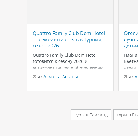
Quattro Family Club Dem Hotel
Отели
 отель
— семейный отель в Турции,
лучши
,
сезон 2026
детьм
Quattro Family Club Dem Hotel
Плани
чное
готовится к сезону 2026 и
Вьетна
встречает гостей в обновлённом
отели
го
формате, делая ставку на
подойд
из
Алматы
,
Астаны
из
А
всем
повышенный комфорт,
бассей
кета.
современный дизайн и атмосферу
развле
спокойного семейного отдыха у
Нячан
ыть
моря. Отель остаётся популярным
попул
менно
выбором для тех, кто ищет
для се
семейный отель в…
удачн
туры в Таиланд
туры в Ег
клима
й