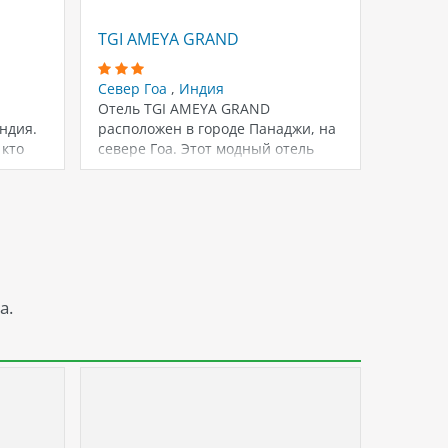
TGI AMEYA GRAND
VIVANT
Север Гоа
,
Индия
Север 
Отель TGI AMEYA GRAND
Всего 1
ндия.
расположен в городе Панаджи, на
 кто
севере Гоа. Этот модный отель
предлагает…
а.