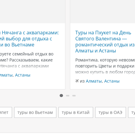
 Нячанга с аквапарками:
Туры на Пхукет на День
й выбор для отдыха с
Святого Валентина —
и во Вьетнаме
романтический отдых из
Алматы и Астаны
руете семейный отдых во
ме? Рассказываем, какие
Романтика, которую невозм
 Нячанга с аквапарками
повторить Цветы и подарки
ут для отдыха с детьми:
можно купить в любом город
лматы
,
Астаны
ны, горки, пляжи и
вот тёплый песок, закаты у
из
Алматы
,
Астаны
чения для всей семьи.
Андаманского моря и неско
г — один из самых
дней только для вас двоих —
ярных курортов Вьетнама
эмоции, которые запомина
мейного отдыха. Здесь
надолго. Пхукет в феврале 
о сочетаются тёплый
из лучших…
ипет
туры во Вьетнам
туры в Китай
туры в ОАЭ
т
т,…