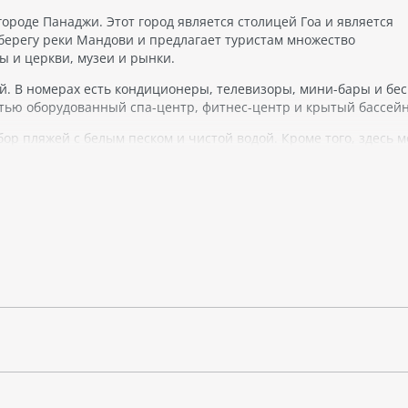
городе Панаджи. Этот город является столицей Гоа и является
берегу реки Мандови и предлагает туристам множество
ы и церкви, музеи и рынки.
ией. В номерах есть кондиционеры, телевизоры, мини-бары и б
остью оборудованный спа-центр, фитнес-центр и крытый бассейн
р пляжей с белым песком и чистой водой. Кроме того, здесь 
нообразную флору и фауну.
арк развлечений или аквапарк в этом районе. Также здесь можн
рсиях.
бором для тех, кто хочет провести свой отдых в городской обс