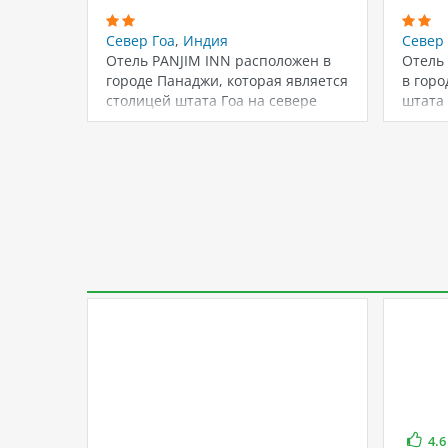
Север Гоа
,
Индия
Север 
Отель PANJIM INN расположен в
Отель
городе Панаджи, которая является
в горо
столицей штата Гоа на севере
штата 
Индии.…
распо
4.6