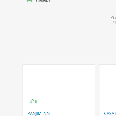
Номера
*
5
PANJIM INN
CASA 