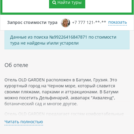
Найти туры
показать
Запрос стоимости тура
+7 777 121-**-**
Данные из поиска №99226416847871 по стоимости
тура не найдены и\или устарели
Об отеле
Отель OLD GARDEN расположен в Батуми, Грузия. Это
курортный город на Черном море, который славится
своими пляжами, парками и аттракционами. В Батуми
можно посетить Дельфинарий, аквапарк "Акваленд",
ботанический сад и многое другое.
Отель OLD GARDEN предлагает гостям комфортабельные
номера с кондиционером, телевизором и бесплатным Wi-
Читать полностью
Fi. Некоторые номера имеют балконы с видом на море или
горы. На территории отеля есть ресторан, бар,