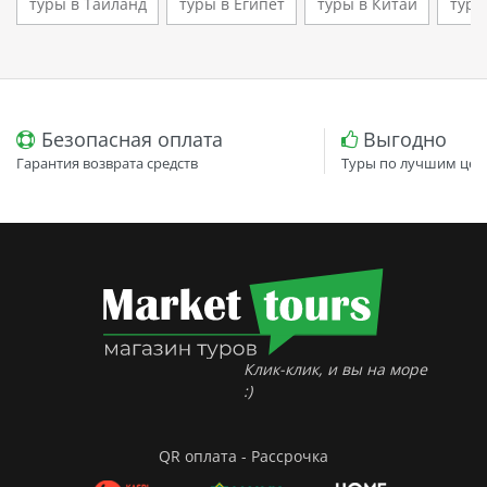
туры в Таиланд
туры в Египет
туры в Китай
туры
Безопасная оплата
Выгодно
Гарантия возврата средств
Туры по лучшим цен
Клик-клик, и вы на море
:)
QR оплата - Рассрочка