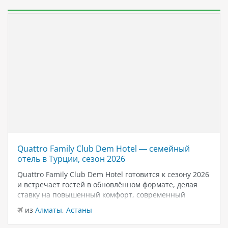
Quattro Family Club Dem Hotel — семейный
отель в Турции, сезон 2026
Quattro Family Club Dem Hotel готовится к сезону 2026
и встречает гостей в обновлённом формате, делая
ставку на повышенный комфорт, современный
дизайн и атмосферу спокойного семейного отдыха у
из
Алматы
,
Астаны
моря. Отель остаётся популярным выбором для тех,
кто ищет семейный отель в…