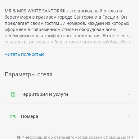
MR & MRS WHITE SANTORINI - это роскошный отель на
берегу моря в красивом городе Санторини в Греции. Он
предлагает своим гостям 37 номеров, каждый из которых
оформлен в современном стиле и оборудован всем
необходимым для комфортного проживания. В отеле есть
спа-центр, ресторан и бар, а также прекрасный бассейн с
террасой для загара. Отель расположен всего в нескольких
минутах ходьбы от центра города и красивого пляжа
Читать полностью
Камари.
Санторини - один из самых популярных туристических
Параметры отеля
регионов Греции благодаря своей уникальной культуре и
красивой природе. Это остров известен своими
белоснежными домами на утесах над морем, а также
Территория и услуги
скальными пляжами и чистыми водами Эгейского моря.
Сплав по вулканическому кратеру Санторини - это одна из
главных туристических достопримечательностей острова.
Ночная жизнь здесь также является привлекательной для
Номера
туристов.
Камари - это живописный город на южной стороне острова
Санторини. Он известен своим чистым и кристально
Информация об отеле автоматизирована с помощью ИИ,