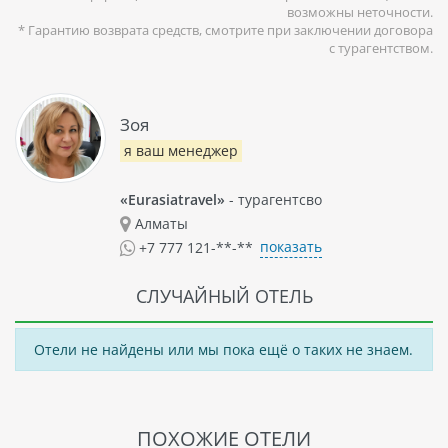
возможны неточности.
чистым пляжем, где можно насладиться своим отдыхом и
* Гарантию возврата средств, смотрите при заключении договора
подзарядиться энергией. Камари также имеет множество
с турагентством.
ресторанов, магазинов и баров для развлечения своих
гостей.
Зоя
я ваш менеджер
«Eurasiatravel»
- турагентсво
Алматы
показать
+7 777 121-**-**
СЛУЧАЙНЫЙ ОТЕЛЬ
Отели не найдены или мы пока ещё о таких не знаем.
ПОХОЖИЕ ОТЕЛИ