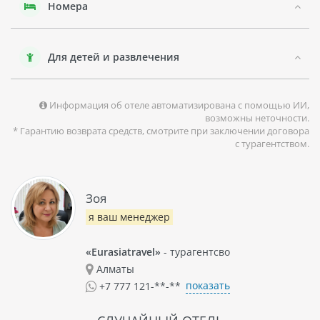
Номера
достопримечательностей острова.
Отель BLACK ROSE также предлагает услуги SPA-
центра, в котором можно насладиться массажем,
Для детей и развлечения
посетить сауну или гидромассажную ванну. В целом,
данный отель подойдет для тех, кто хочет
насладиться спокойным отдыхом на красивом
греческом острове Санторини.
Информация об отеле автоматизирована с помощью ИИ,
возможны неточности.
* Гарантию возврата средств, смотрите при заключении договора
с турагентством.
Зоя
я ваш менеджер
«Eurasiatravel»
- турагентсво
Алматы
показать
+7 777 121-**-**