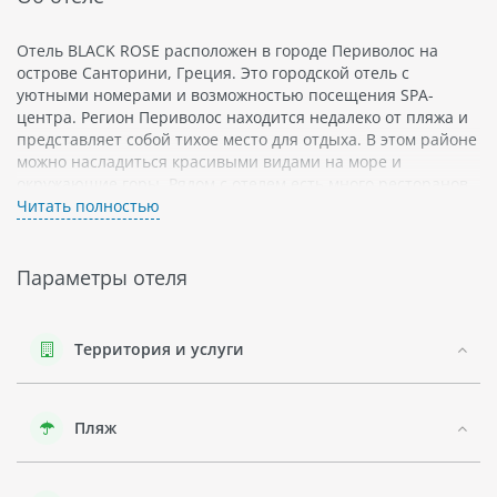
Отель BLACK ROSE расположен в городе Периволос на
острове Санторини, Греция. Это городской отель с
уютными номерами и возможностью посещения SPA-
центра. Регион Периволос находится недалеко от пляжа и
представляет собой тихое место для отдыха. В этом районе
можно насладиться красивыми видами на море и
окружающие горы. Рядом с отелем есть много ресторанов,
баров и магазинов, где можно попробовать местную кухню
Читать полностью
и приобрести подарки для близких.
Отель BLACK ROSE предлагает различные услуги для
Параметры отеля
своих гостей: круглосуточную стойку регистрации,
бесплатный Wi-Fi, парковку на территории отеля,
обмен валюты и прачечную. Кроме того, здесь есть
Территория и услуги
ресторан, бар у бассейна и терраса с шезлонгами для
загара.
Персонал отеля BLACK ROSE очень дружелюбный и
готовый помочь в любых вопросах своих гостей.
Пляж
Номера здесь чистые и уютные, с хорошим видом из
окна. Отель находится в тихом районе, но при этом
не слишком далеко от основных