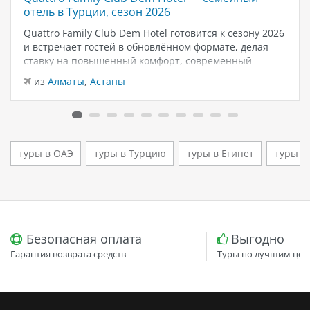
отель в Турции, сезон 2026
Quattro Family Club Dem Hotel готовится к сезону 2026
и встречает гостей в обновлённом формате, делая
ставку на повышенный комфорт, современный
дизайн и атмосферу спокойного семейного отдыха у
из
Алматы
,
Астаны
моря. Отель остаётся популярным выбором для тех,
кто ищет семейный отель в…
туры в ОАЭ
туры в Турцию
туры в Египет
туры в
Безопасная оплата
Выгодно
Гарантия возврата средств
Туры по лучшим цен