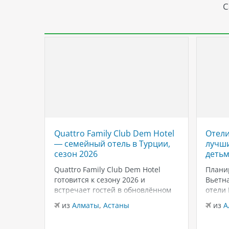
С
Quattro Family Club Dem Hotel
Отели
 отель
— семейный отель в Турции,
лучши
,
сезон 2026
детьм
Quattro Family Club Dem Hotel
Плани
чное
готовится к сезону 2026 и
Вьетна
встречает гостей в обновлённом
отели
го
формате, делая ставку на
подойд
из
Алматы
,
Астаны
из
А
всем
повышенный комфорт,
бассей
кета.
современный дизайн и атмосферу
развле