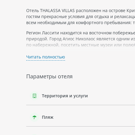
Отель THALASSA VILLAS расположен на острове Крит
гостям прекрасные условия для отдыха и релаксаци
всем необходимым для комфортного пребывания: т
Регион Лассити находится на восточном побережье
природой. Город Агиос Николаос является одним и
по набережной, посетить местные музеи или пол
Отдых в Агиос Николаос может быть очень разнооб
Читать полностью
отправиться на экскурсии по округе или просто от
Параметры отеля
Территория и услуги
Пляж