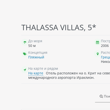
THALASSA VILLAS, 5*
До моря
Пост
50 м
2006
Концепция
Расп
Пляжный
Грец
Нико
На карте и рядом
На карте
Отель расположен на о. Крит на север
международного аэропорта Ираклион.
Пои