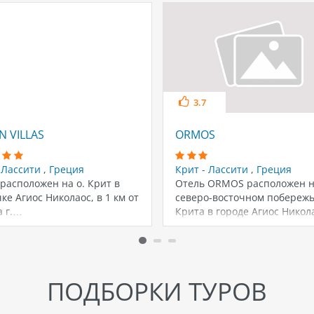
3.7
N VILLAS
ORMOS
- Лассити
,
Греция
Крит - Лассити
,
Греция
расположен на о. Крит в
Отель ORMOS расположен 
ке Агиос Николаос, в 1 км от
северо-восточном побереж
а г.…
Крита в городе Агиос Никола
3 км от…
ПОДБОРКИ ТУРОВ