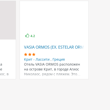
4.2
4.6
VASIA ORMOS (EX. ESTELAR ORMOS CRYSTAL)
MINOS 
Крит - Лассити
,
Греция
Крит -
на
Отель VASIA ORMOS расположен
Из оте
ье
на острове Крит, в городе Агиос
панора
ос, в
Николаос, рядом с пляжем. Это…
качест
музыка