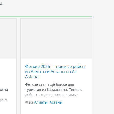
а.
Фетхие 2026 — прямые рейсы
Savoy 
из Алматы и Астаны на Air
роско
Astana
Красн
Шейхе
Фетхие стал ещё ближе для
ожно
туристов из Казахстана. Теперь
Если в
добраться до одного из самых
для тёп
е. А
живописных курортов Турции
зимнего
из
Алматы
,
Астаны
можно на прямых рейсах в
внимани
из
Ал
лько
Даламан из Алматы и Астаны с
Sheikh