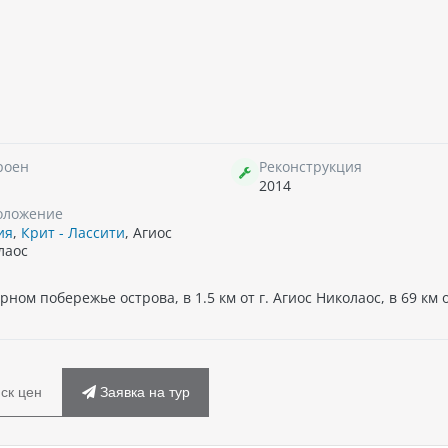
роен
Реконструкция
2014
оложение
ия
,
Крит - Лассити
, Агиос
лаос
ном побережье острова, в 1.5 км от г. Агиос Николаос, в 69 км 
ск цен
Заявка на тур