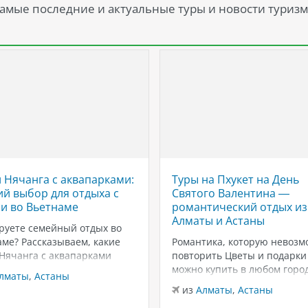
амые последние и актуальные туры и новости туризм
 Нячанга с аквапарками:
Туры на Пхукет на День
й выбор для отдыха с
Святого Валентина —
и во Вьетнаме
романтический отдых из
Алматы и Астаны
руете семейный отдых во
ме? Рассказываем, какие
Романтика, которую невозм
 Нячанга с аквапарками
повторить Цветы и подарки
ут для отдыха с детьми:
можно купить в любом город
лматы
,
Астаны
ны, горки, пляжи и
вот тёплый песок, закаты у
из
Алматы
,
Астаны
чения для всей семьи.
Андаманского моря и неско