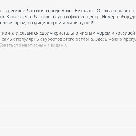
, в регионе Лассити, городе Агиос Николаос. Отель предлагает
и. В отеле есть бассейн, сауна и фитнес-центр. Номера оборуд
елевизором, кондиционером и мини-кухней.
 Крита и славится своим кристально чистым морем и красивой
з самых популярных курортов этого региона. Здесь можно прогу
юбоваться живописными видами.
разным – здесь есть возможность заняться водными видами сп
дохнуть на пляже.