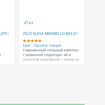
4.6
4.7
UITES ADULTS ONLY 18+
ZEUS ELEVA MIRABELLO BAY (EX. MIRABELLO 
MINOS
Крит - Лассити
,
Греция
Крит - 
Современный отельный комплекс
Один из
В
с ухоженной территори- ей и
распол
приятной атмосферой, с видом на
Имеет 
залив Мирабелло.…
террит