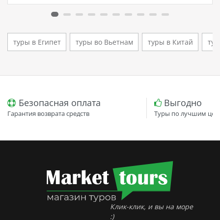
кто ищет семейный отель в…
туры в Египет
туры во Вьетнам
туры в Китай
тур
Безопасная оплата
Выгодно
Гарантия возврата средств
Туры по лучшим цен
Клик-клик, и вы на море
:)