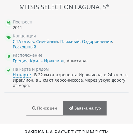
MITSIS SELECTION LAGUNA, 5*
Построен
2011
Концепция
СПА отель
,
Семейный
,
Пляжный
,
Оздоровление
,
Роскошный
Расположение
Греция
,
Крит - Ираклион
, Аниссарас
На карте и рядом
На карте
В 22 км от аэропорта Ираклиона, в 24 км от г.
Ираклион, в 3 км от Херсониссоса, через узкую дорогу
от моря.
Поиск цен
Заявка на тур
ЗАЯВКА НА РАСЧЕТ СТОИМОСТИ