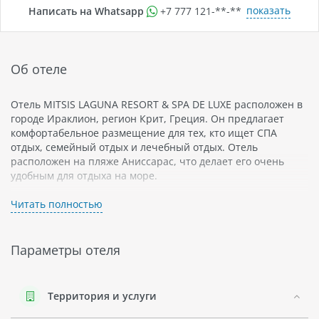
показать
Написать на Whatsapp
+7 777 121-**-**
Об отеле
Отель MITSIS LAGUNA RESORT & SPA DE LUXE расположен в
городе Ираклион, регион Крит, Греция. Он предлагает
комфортабельное размещение для тех, кто ищет СПА
отдых, семейный отдых и лечебный отдых. Отель
расположен на пляже Аниссарас, что делает его очень
удобным для отдыха на море.
Отель MITSIS LAGUNA RESORT & SPA DE LUXE - это VIP-отель
Читать полностью
класса люкс. В нем есть все необходимое для прекрасного
отдыха: бассейн внутри помещения и на открытом воздухе,
спа-центр с джакузи и сауной, тренажерный зал и фитнес-
Параметры отеля
центр.
Для тех, кто путешествует с детьми, в этом отеле есть
множество возможностей для развлечения: детский
Территория и услуги
бассейн с мини-водными горками и игровыми зонами.