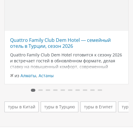
Quattro Family Club Dem Hotel — семейный
отель в Турции, сезон 2026
Quattro Family Club Dem Hotel готовится к сезону 2026
и встречает гостей в обновлённом формате, делая
ставку на повышенный комфорт, современный
дизайн и атмосферу спокойного семейного отдыха у
из
Алматы
,
Астаны
моря. Отель остаётся популярным выбором для тех,
кто ищет семейный отель в…
туры в Китай
туры в Турцию
туры в Египет
туры