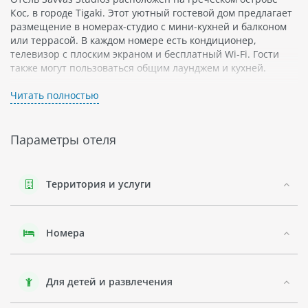
Кос, в городе Tigaki. Этот уютный гостевой дом предлагает
размещение в номерах-студио с мини-кухней и балконом
или террасой. В каждом номере есть кондиционер,
телевизор с плоским экраном и бесплатный Wi-Fi. Гости
также могут пользоваться общим лаунджем и кухней.
Отель Savvas Studios расположен недалеко от центра
Читать полностью
города Tigaki и его пляжа. Гости могут насладиться
прекрасными видами на море и окружающую природу, а
также посетить многочисленные магазины, рестораны и
Параметры отеля
бары в этом районе.
Кос является одним из самых красивых греческих
островов, известных своей культурной и природной
Территория и услуги
достопримечательностью. Остров богат своей флорой и
фауной, удивительными пляжами с ясной водой, а также
историческими памятниками.
Номера
В отеле нет СПА-центра, но гости могут насладиться
спокойствием и комфортом на террасе отеля. Отель Savvas
Studios идеально подходит для тех, кто хочет насладиться
Для детей и развлечения
своим отдыхом в уютной атмосфере вблизи моря в городе
Tigaki.