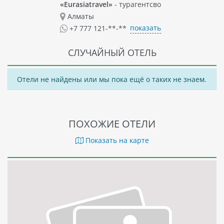
«Eurasiatravel»
- турагентсво
цитрусовые и гранаты. В лесах обитают белки, ежи и
Алматы
кролики.
показать
+7 777 121-**-**
Отель GLYFADA SUNSET BEACH HOMES – это идеальное
место для тех, кто хочет насладиться красотами острова
СЛУЧАЙНЫЙ ОТЕЛЬ
Корфу и провести свой отпуск в комфорте и спокойной
обстановке.
Отели не найдены или мы пока ещё о таких не знаем.
ПОХОЖИЕ ОТЕЛИ
Показать на карте