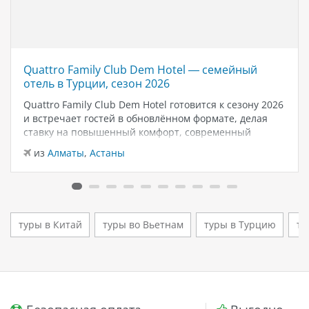
Quattro Family Club Dem Hotel — семейный
отель в Турции, сезон 2026
Quattro Family Club Dem Hotel готовится к сезону 2026
и встречает гостей в обновлённом формате, делая
ставку на повышенный комфорт, современный
дизайн и атмосферу спокойного семейного отдыха у
из
Алматы
,
Астаны
моря. Отель остаётся популярным выбором для тех,
кто ищет семейный отель в…
туры в Китай
туры во Вьетнам
туры в Турцию
ту