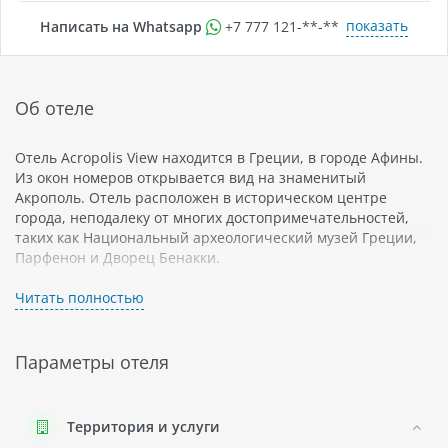
показать
Написать на Whatsapp
+7 777 121-**-**
Об отеле
Отель Acropolis View находится в Греции, в городе Афины.
Из окон номеров открывается вид на знаменитый
Акрополь. Отель расположен в историческом центре
города, неподалеку от многих достопримечательностей,
таких как Национальный археологический музей Греции,
Парфенон и Дворец Бенакки.
В отеле 32 номера, оформленные в средиземноморском
Читать полностью
стиле. Все номера оснащены кондиционером, телевизором
с плоским экраном и кабельными каналами, а также
бесплатным Wi-Fi. В некоторых номерах есть балконы или
Параметры отеля
террасы с видом на город.
Отель предлагает завтрак "шведский стол". Рядом с отелем
есть множество ресторанов и кафе, где можно попробовать
Территория и услуги
национальную греческую кухню.