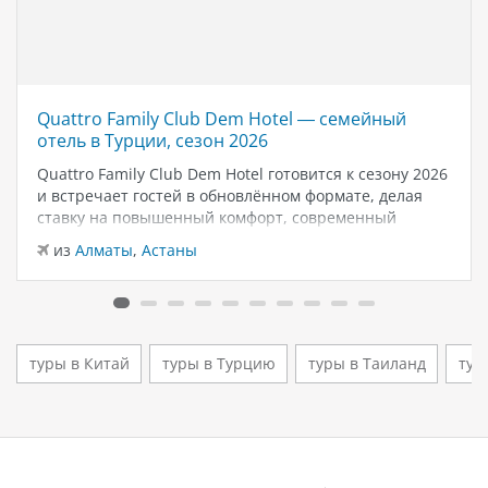
Quattro Family Club Dem Hotel — семейный
отель в Турции, сезон 2026
Quattro Family Club Dem Hotel готовится к сезону 2026
и встречает гостей в обновлённом формате, делая
ставку на повышенный комфорт, современный
дизайн и атмосферу спокойного семейного отдыха у
из
Алматы
,
Астаны
моря. Отель остаётся популярным выбором для тех,
кто ищет семейный отель в…
туры в Китай
туры в Турцию
туры в Таиланд
тур