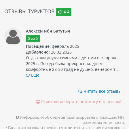
наслаждаться всеми достопримечательностями Дубая и
иметь комфортное проживание в шикарном отеле.
ОТЗЫВЫ ТУРИСТОВ
4.4
Алексей ибн Батутыч
5
из
5
Посещение:
февраль 2025
Добавлено:
20.02.2025
Отдыхали двумя семьями с детьми в феврале
2025 г. Погода была прекрасная, днём
комфортные 28-30 град не душно, вечером т…
Ещё
Читать все отзывы
Стоит ли доверять рейтингу и отзывам?
Информация об отеле автоматизирована с помощью ИИ,
возможны неточности.
* Гарантию возврата средств, смотрите при заключении договора