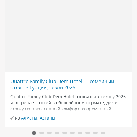
Quattro Family Club Dem Hotel — семейный
отель в Турции, сезон 2026
Quattro Family Club Dem Hotel готовится к сезону 2026
и встречает гостей в обновлённом формате, делая
ставку на повышенный комфорт, современный
дизайн и атмосферу спокойного семейного отдыха у
из
Алматы
,
Астаны
моря. Отель остаётся популярным выбором для тех,
кто ищет семейный отель в…