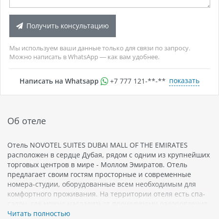
Получить консультацию
Мы используем ваши данные только для связи по запросу.
Можно написать в WhatsApp — как вам удобнее.
показать
Написать на Whatsapp
+7 777 121-**-**
Об отеле
Отель NOVOTEL SUITES DUBAI MALL OF THE EMIRATES
расположен в сердце Дубая, рядом с одним из крупнейших
торговых центров в мире - Моллом Эмиратов. Отель
предлагает своим гостям просторные и современные
номера-студии, оборудованные всем необходимым для
комфортного проживания. На территории отеля есть спа-
салон, где можно насладиться процедурами оздоровления
и релаксации.
Читать полностью