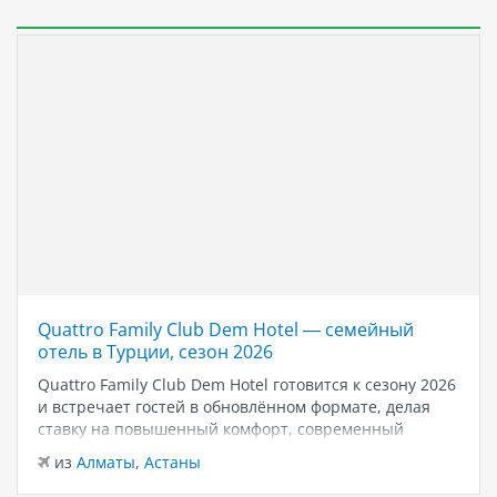
Quattro Family Club Dem Hotel — семейный
отель в Турции, сезон 2026
Quattro Family Club Dem Hotel готовится к сезону 2026
и встречает гостей в обновлённом формате, делая
ставку на повышенный комфорт, современный
дизайн и атмосферу спокойного семейного отдыха у
из
Алматы
,
Астаны
моря. Отель остаётся популярным выбором для тех,
кто ищет семейный отель в…