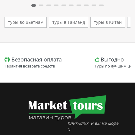
туры во Вьетнам
туры в Таиланд
туры в Китай
т
Безопасная оплата
Выгодно
Гарантия возврата средств
Туры по лучшим цен
Клик-клик, и вы на море
:)