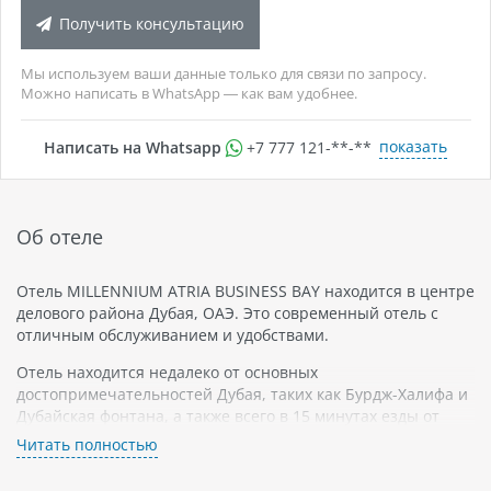
Получить консультацию
Мы используем ваши данные только для связи по запросу.
Можно написать в WhatsApp — как вам удобнее.
показать
Написать на Whatsapp
+7 777 121-**-**
Об отеле
Отель MILLENNIUM ATRIA BUSINESS BAY находится в центре
делового района Дубая, ОАЭ. Это современный отель с
отличным обслуживанием и удобствами.
Отель находится недалеко от основных
достопримечательностей Дубая, таких как Бурдж-Халифа и
Дубайская фонтана, а также всего в 15 минутах езды от
аэропорта Дубая.
Читать полностью
Номера MILLENNIUM ATRIA BUSINESS BAY просторные и