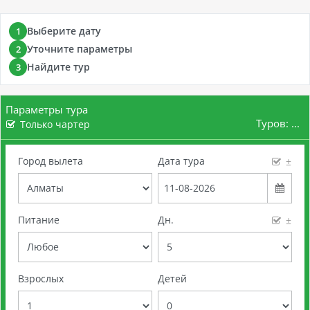
Выберите дату
1
Уточните параметры
2
Найдите тур
3
Параметры тура
Туров:
...
Только чартер
Город вылета
Дата тура
±
Питание
Дн.
±
Взрослых
Детей