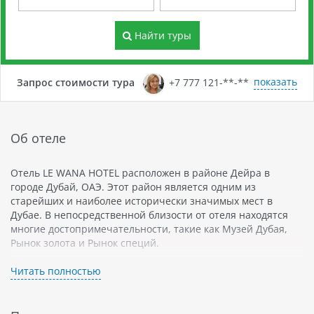
Найти туры
показать
Запрос стоимости тура
+7 777 121-**-**
Об отеле
Отель LE WANA HOTEL расположен в районе Дейра в
городе Дубай, ОАЭ. Этот район является одним из
старейших и наиболее исторически значимых мест в
Дубае. В непосредственной близости от отеля находятся
многие достопримечательности, такие как Музей Дубая,
Рынок золота и Рынок специй.
Отель LE WANA HOTEL предлагает своим гостям
Читать полностью
комфортабельные номера с современным дизайном
интерьера. В каждом номере есть кондиционер, телевизор
с плоским экраном, мини-бар и чайник. Гости могут