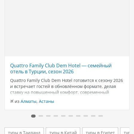
Quattro Family Club Dem Hotel — семейный
отель в Турции, сезон 2026
Quattro Family Club Dem Hotel готовится к сезону 2026
и встречает гостей в обновлённом формате, делая
ставку на повышенный комфорт, современный
дизайн и атмосферу спокойного семейного отдыха у
из
Алматы
,
Астаны
моря. Отель остаётся популярным выбором для тех,
кто ищет семейный отель в…
туры в Таиланд
туры в Китай
туры в Египет
туры