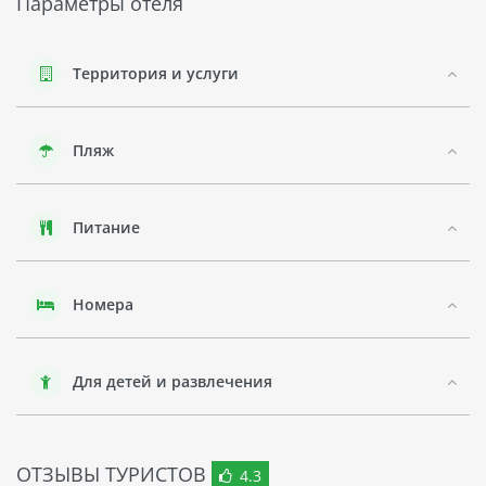
Параметры отеля
посетить ресторан отеля, где подают блюда местной и
европейской кухни.
Несмотря на то что отель не имеет своего пляжа или
Территория и услуги
аквапарка, он расположен всего в нескольких минутах
езды от пляжей Дубая. Отель также предоставляет услуги
по организации экскурсий по городу и трансферов до
Пляж
аэропорта.
В целом, LE WANA HOTEL - это хороший выбор для тех, кто
хочет пожить в историческом районе Дубая и насладиться
Питание
богатством культуры и достопримечательностей этого
города.
Номера
Для детей и развлечения
ОТЗЫВЫ ТУРИСТОВ
4.3