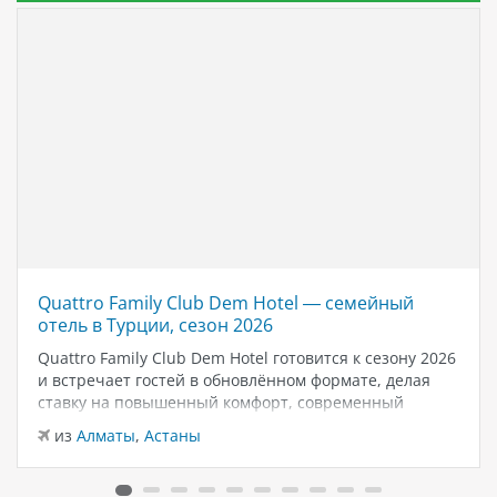
Quattro Family Club Dem Hotel — семейный
отель в Турции, сезон 2026
Quattro Family Club Dem Hotel готовится к сезону 2026
и встречает гостей в обновлённом формате, делая
ставку на повышенный комфорт, современный
дизайн и атмосферу спокойного семейного отдыха у
из
Алматы
,
Астаны
моря. Отель остаётся популярным выбором для тех,
кто ищет семейный отель в…