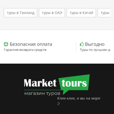
туры в Таиланд
туры в ОАЭ
туры в Китай
туры в
Безопасная оплата
Выгодно
Гарантия возврата средств
Туры по лучшим цен
Клик-клик, и вы на море
:)