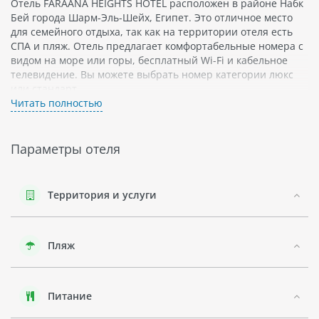
Отель FARAANA HEIGHTS HOTEL расположен в районе Набк
Бей города Шарм-Эль-Шейх, Египет. Это отличное место
для семейного отдыха, так как на территории отеля есть
СПА и пляж. Отель предлагает комфортабельные номера с
видом на море или горы, бесплатный Wi-Fi и кабельное
телевидение. Вы можете выбрать номер категории люкс
или стандарт.
Читать полностью
В FARAANA HEIGHTS HOTEL есть рестораны, бары и кафе со
вкусной едой и напитками. К услугам гостей также бассейн,
тренажерный зал, джакузи и сауна. Есть возможность
Параметры отеля
заказать массаж или профессиональную заботу о волосах.
Рядом с отелем находятся интересные
достопримечательности города Шарм-Эль-Шейх:
Территория и услуги
аквапарки Aqua Blue Sharm El-Sheikh и Cleo Park Water
Park, а также зоопарк Ras Mohamed National Park.
Пляж
Набк Бей - это прекрасное место для отдыха в Египте.
Здесь вы найдете живописные пляжи с прозрачной водой
и рифами для дайвинга и сноркелинга. Кроме того, вы
сможете посетить национальный парк Рас Мохаммед и
Питание
увидеть красивые виды на море и горы.