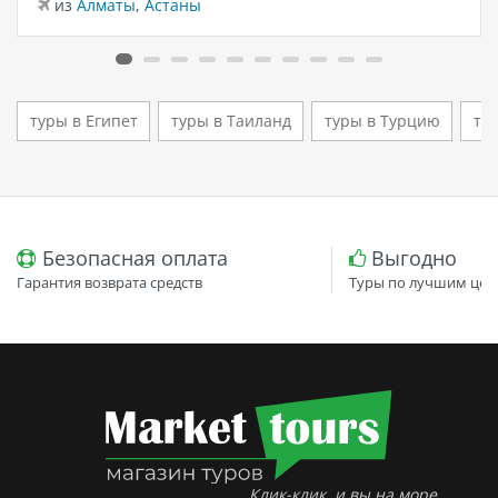
из
Алматы
,
Астаны
моря. Отель остаётся популярным выбором для тех,
кто ищет семейный отель в…
туры в Египет
туры в Таиланд
туры в Турцию
ту
Безопасная оплата
Выгодно
Гарантия возврата средств
Туры по лучшим цен
Клик-клик, и вы на море