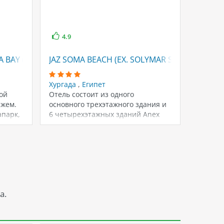
4.9
 BAY (EX. CARIBBEAN WORLD SOMA BAY)
JAZ SOMA BEACH (EX. SOLYMAR SOMA BEACH)
Хургада
,
Египет
ой
Отель состоит из одного
яжем.
основного трехэтажного здания и
апарк,
6 четырехэтажных зданий Anex
(есть лифты), всего…
а.