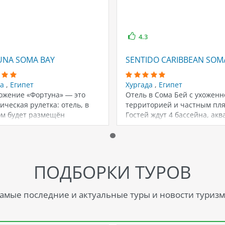
4.3
A BAY
UNA SOMA BAY
SENTIDO CARIBBEAN SOMA
да
,
Египет
Хургада
,
Египет
ожение «Фортуна» — это
Отель в Сома Бей с ухоженн
ическая рулетка: отель, в
территорией и частным пл
ом будет размещён
Гостей ждут 4 бассейна, акв
ающий, остаётся сюрпризом
…
ПОДБОРКИ ТУРОВ
амые последние и актуальные туры и новости туризм