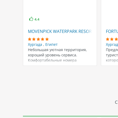
4.4
MOVENPICK WATERPARK RESORT & SPA SOM
FORT
Хургада
,
Египет
Хурга
Небольшая уютная территория,
Предл
хороший уровень сервиса.
турист
Комфортабельные номера
котор
оформлены в классическом стиле.
отдых
Рекомендуем для спокойного…
до…
С