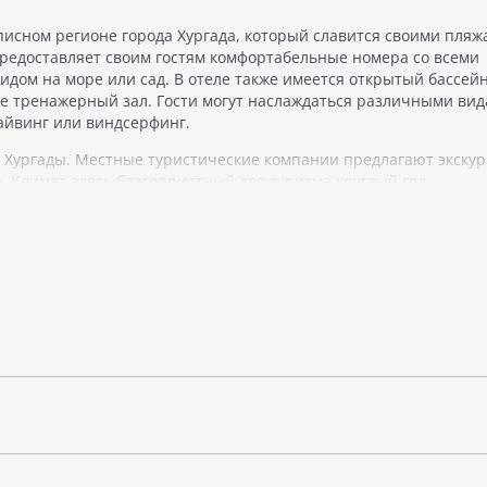
исном регионе города Хургада, который славится своими пляжа
предоставляет своим гостям комфортабельные номера со всеми
идом на море или сад. В отеле также имеется открытый бассейн
же тренажерный зал. Гости могут наслаждаться различными ви
дайвинг или виндсерфинг.
 Хургады. Местные туристические компании предлагают экскур
. Климат здесь благоприятный для туризма круглый год.