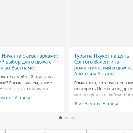
 Нячанга с аквапарками:
Туры на Пхукет на День
й выбор для отдыха с
Святого Валентина —
и во Вьетнаме
романтический отдых из
Алматы и Астаны
руете семейный отдых во
ме? Рассказываем, какие
Романтика, которую невозм
 Нячанга с аквапарками
повторить Цветы и подарки
ут для отдыха с детьми:
можно купить в любом город
лматы
,
Астаны
ны, горки, пляжи и
вот тёплый песок, закаты у
из
Алматы
,
Астаны
чения для всей семьи.
Андаманского моря и неско
г — один из самых
дней только для вас двоих —
ярных курортов Вьетнама
эмоции, которые запомина
мейного отдыха. Здесь
надолго. Пхукет в феврале 
о сочетаются тёплый
из лучших…