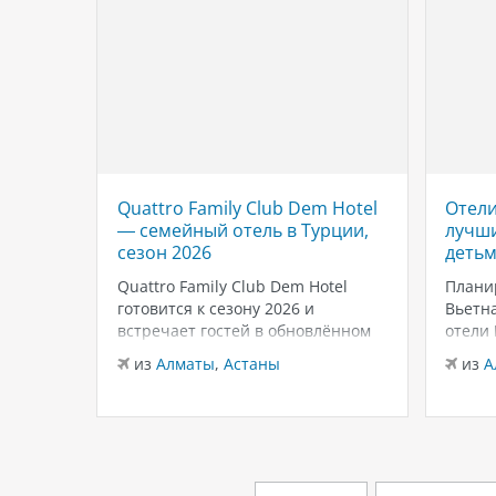
Quattro Family Club Dem Hotel
Отели
 отель
— семейный отель в Турции,
лучши
,
сезон 2026
детьм
Quattro Family Club Dem Hotel
Плани
чное
готовится к сезону 2026 и
Вьетна
встречает гостей в обновлённом
отели
го
формате, делая ставку на
подойд
из
Алматы
,
Астаны
из
А
всем
повышенный комфорт,
бассей
кета.
современный дизайн и атмосферу
развле
спокойного семейного отдыха у
Нячан
ыть
моря. Отель остаётся популярным
попул
менно
выбором для тех, кто ищет
для се
семейный отель в…
удачн