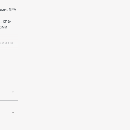
ми, SPA-
, спа-
дами
сии по