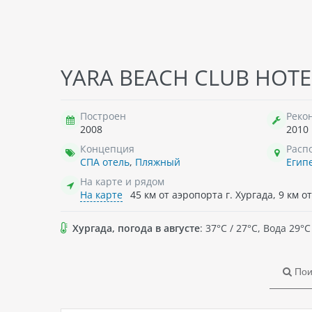
EL KHAN SHARM HOTEL, 3*
FAL
YARA BEACH CLUB HOTEL
Египет
, Отель состоит из двух 3-
Еги
этажных зданий. Всего 106 номеров.
эта
отел
Построен
Реко
2008
2010
Концепция
Расп
639 009
₸ - 2026-08-14 , 6 ноч. , 2 взр.
73
СПА отель
,
Пляжный
Егип
→
подробнее о туре
→
п
На карте и рядом
На карте
45 км от аэропорта г. Хургада, 9 км от
Хургада, погода в августе
: 37°C / 27°C, Вода 29
Пои