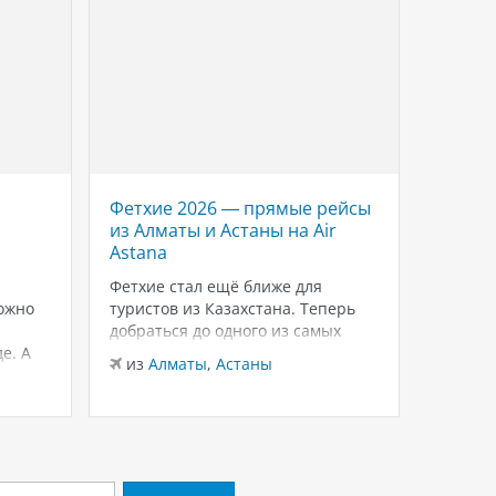
Фетхие 2026 — прямые рейсы
Savoy 
из Алматы и Астаны на Air
роско
Astana
Красн
Шейхе
Фетхие стал ещё ближе для
ожно
туристов из Казахстана. Теперь
Если в
добраться до одного из самых
для тёп
е. А
живописных курортов Турции
зимнего
из
Алматы
,
Астаны
можно на прямых рейсах в
внимани
из
Ал
лько
Даламан из Алматы и Астаны с
Sheikh
 это
авиакомпанией Air Astana.
и ухоже
ются
Доступен бизнес-класс, а значит
распол
— одно
путешествие начинается с
Шарм-э
комфорта уже…
бухте W