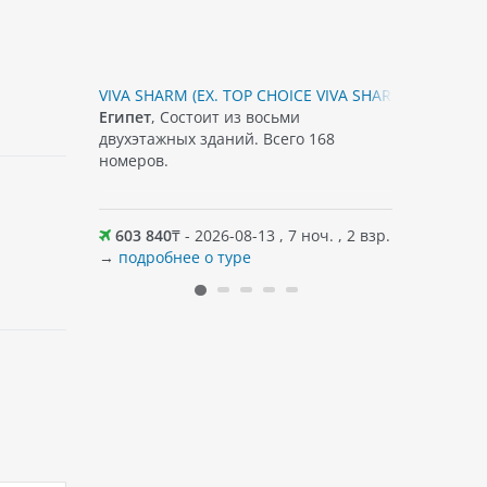
VIVA SHARM (EX. TOP CHOICE VIVA SHARM), 3*
SWISS HEA
-этажных 4
Египет
, Состоит из восьми
Египет
, О
еля
двухэтажных зданий. Всего 168
комплекс 
номеров.
корпусов.
оч. , 2 взр.
603 840
₸ - 2026-08-13 , 7 ноч. , 2 взр.
639 009
→
подробнее о туре
→
подробн