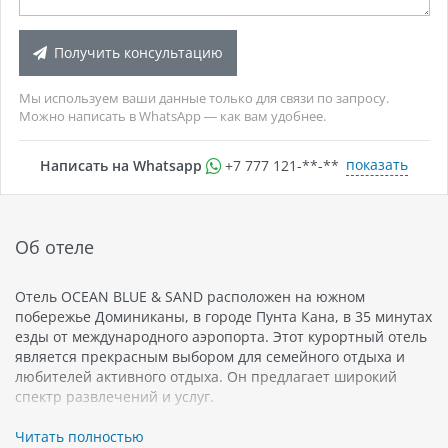
Получить консультацию
Мы используем ваши данные только для связи по запросу.
Можно написать в WhatsApp — как вам удобнее.
показать
Написать на Whatsapp
+7 777 121-**-**
Об отеле
Отель OCEAN BLUE & SAND расположен на южном
побережье Доминиканы, в городе Пунта Кана, в 35 минутах
езды от международного аэропорта. Этот курортный отель
является прекрасным выбором для семейного отдыха и
любителей активного отдыха. Он предлагает широкий
спектр развлечений и услуг.
Отель огромный, состоит из 708 номеров, каждый из них
Читать полностью