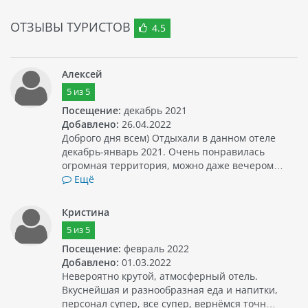
форме шведского стола. В отеле также действуют бары и
рестораны, которые предлагают аперитивы и легкие
ОТЗЫВЫ ТУРИСТОВ
4.5
перекусы.
Отель OCEAN BLUE & SAND является прекрасным выбором
для тех, кто хочет провести свой отпуск на Доминикане с
Алексей
комфортом и наслаждаясь активным отдыхом.
5
из
5
Посещение:
декабрь 2021
Добавлено:
26.04.2022
Доброго дня всем) Отдыхали в данном отеле
декабрь-январь 2021. Очень понравилась
огромная территория, можно даже вечером…
Ещё
Кристина
5
из
5
Посещение:
февраль 2022
Добавлено:
01.03.2022
Невероятно крутой, атмосферный отель.
Вкуснейшая и разнообразная еда и напитки,
персонал супер, все супер, вернёмся точн…