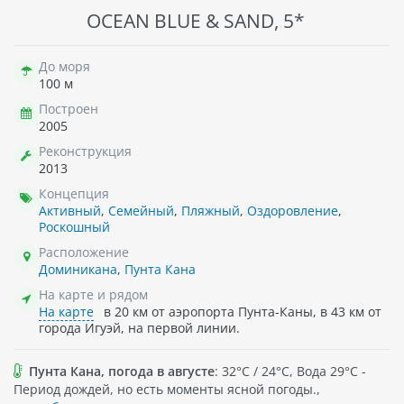
OCEAN BLUE & SAND, 5*
До моря
100 м
Построен
2005
Реконструкция
2013
Концепция
Активный
,
Семейный
,
Пляжный
,
Оздоровление
,
Роскошный
Расположение
Доминикана
,
Пунта Кана
На карте и рядом
На карте
в 20 км от аэропорта Пунта-Каны, в 43 км от
города Игуэй, на первой линии.
Пунта Кана, погода в августе
: 32°C / 24°C, Вода 29°C -
Период дождей, но есть моменты ясной погоды.,