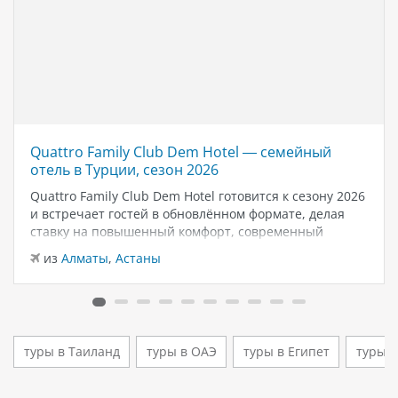
Quattro Family Club Dem Hotel — семейный
отель в Турции, сезон 2026
Quattro Family Club Dem Hotel готовится к сезону 2026
и встречает гостей в обновлённом формате, делая
ставку на повышенный комфорт, современный
дизайн и атмосферу спокойного семейного отдыха у
из
Алматы
,
Астаны
моря. Отель остаётся популярным выбором для тех,
кто ищет семейный отель в…
туры в Таиланд
туры в ОАЭ
туры в Египет
туры 