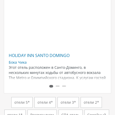
HOLIDAY INN SANTO DOMINGO
G
Бока Чика
Пу
Этот отель расположен в Санто-Доминго, в
От
нескольких минутах ходьбы от автобусного вокзала
бе
The Metro и Олимпийского стадиона. К услугам гостей
До
отеля ресторан с полным спектром услуг и
го
бесплатный высокоскоростной доступ…
бо
отели 5*
отели 4*
отели 3*
отели 2*
отели 1*
Рекомендуем
СПА отель
Семейный