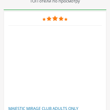
ТОП отели по просмотру
INO
MAJESTIC MIRAGE CLUB ADULTS ONLY
TH