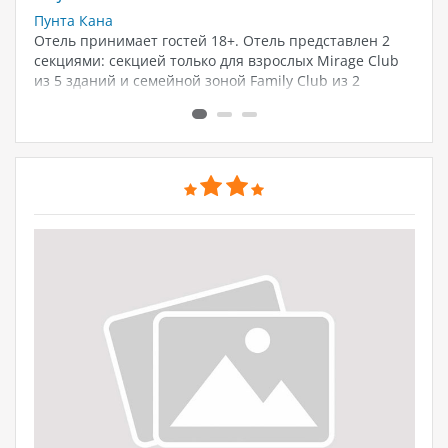
Пунта Кана
Пу
Отель принимает гостей 18+. Отель представлен 2
От
секциями: секцией только для взрослых Mirage Club
No
из 5 зданий и семейной зоной Family Club из 2
пя
зданий. Все здания располагают лифтом.
чт
от