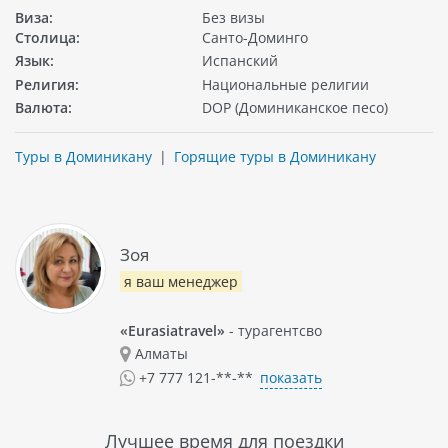
Виза:
Без визы
Столица:
Санто-Доминго
Язык:
Испанский
Религия:
Национальные религии
Валюта:
DOP (Доминиканское песо)
Туры в Доминикану
|
Горящие туры в Доминикану
Зоя
я ваш менеджер
«Eurasiatravel»
- турагентсво
Алматы
показать
+7 777 121-**-**
Лучшее время для поездки