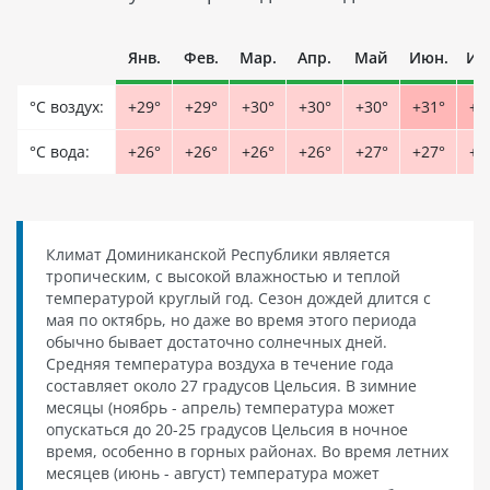
Янв.
Фев.
Мар.
Апр.
Май
Июн.
Ию
°С воздух:
+29°
+29°
+30°
+30°
+30°
+31°
+3
°С вода:
+26°
+26°
+26°
+26°
+27°
+27°
+2
Климат Доминиканской Республики является
тропическим, с высокой влажностью и теплой
температурой круглый год. Сезон дождей длится с
мая по октябрь, но даже во время этого периода
обычно бывает достаточно солнечных дней.
Средняя температура воздуха в течение года
составляет около 27 градусов Цельсия. В зимние
месяцы (ноябрь - апрель) температура может
опускаться до 20-25 градусов Цельсия в ночное
время, особенно в горных районах. Во время летних
месяцев (июнь - август) температура может