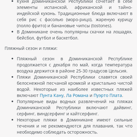
Кухня Доминиканской Республики сочетает в себе
элементы испанской, африканской и тайно-
индейской кухонь. Традиционные блюда включают в
себя рис с фасолью (моро-рицо), жареную курицу
(полло фрито) и банановые чипсы (tostones).
В Доминикане очень популярны скачки на лошадях,
бейсбол, футбол и баскетбол.
Пляжный сезон и пляжи:
Пляжный сезон в Доминиканской Республике
продолжается с декабря по май, когда температура
воздуха держится в районе 25-30 градусов Цельсия.
Пляжи Доминиканской Республики славятся своей
белоснежной песчаной кромкой и кристально чистой
водой. Некоторые из наиболее известных пляжей
включают
Пунта Кану
,
Ла Романа
и
Пуэрто Плата
.
Популярные виды водных развлечений на пляжах
Доминиканской Республики включают дайвинг,
серфинг, виндсерфинг и кайтсерфинг.
Некоторые пляжи в Доминикане имеют сильные
течения и не рекомендуются для плавания, так что
необходимо соблюдать осторожность.