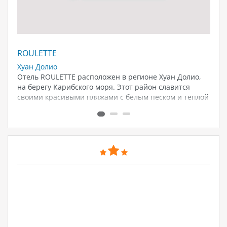
ROULETTE
HO
Хуан Долио
Бо
Отель ROULETTE расположен в регионе Хуан Долио,
Со
На
на берегу Карибского моря. Этот район славится
пр
а
своими красивыми пляжами с белым песком и теплой
ур
прозрачной водой. Хуан Долио также известен своей
со
живописной...
зд