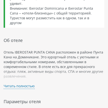
удивит.
Внимание: Iberostar Dominicana и Iberostar Punta
Cana – «отели-близнецы» с общей территорией.
Туристов могут разместить как в одном, так и в
другом
Об отеле
Отель IBEROSTAR PUNTA CANA расположен в районе Пунта
Кана на Доминикане. Это курортный отель с уютными и
комфортабельными номерами, обставленными в
современном стиле. В отеле есть все для прекрасного
отдыха: пляж, активные виды спорта, СПА и многие другие
развлечения.
Отель предлагает гостям широкий выбор активных видов
Читать полностью
спорта, таких как водный спорт, теннис, гольф и фитнес-
центр. Также здесь можно насладиться лечебным
массажем или посетить красивый СПА-центр.
Параметры отеля
Для семейного отдыха в отеле есть множество