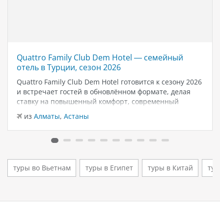
Quattro Family Club Dem Hotel — семейный
отель в Турции, сезон 2026
Quattro Family Club Dem Hotel готовится к сезону 2026
и встречает гостей в обновлённом формате, делая
ставку на повышенный комфорт, современный
дизайн и атмосферу спокойного семейного отдыха у
из
Алматы
,
Астаны
моря. Отель остаётся популярным выбором для тех,
кто ищет семейный отель в…
туры во Вьетнам
туры в Египет
туры в Китай
тур