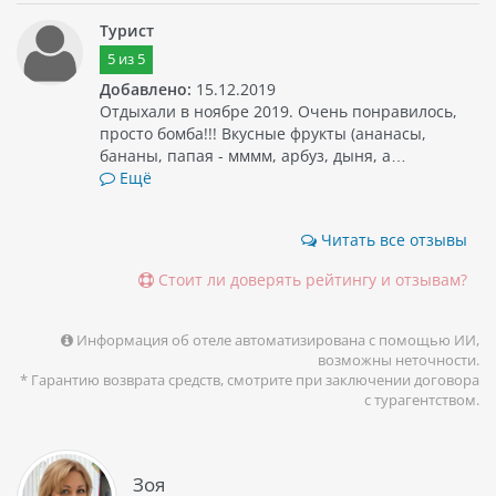
Турист
Отель предлагает широкий выбор активных видов спорта,
таких как водный спорт, теннис, гольф, фитнес-центр и
5
из
5
другие развлечения.
Добавлено:
15.12.2019
Отдыхали в ноябре 2019. Очень понравилось,
Общее впечатление об отеле IBEROSTAR PUNTA CANA – это
просто бомба!!! Вкусные фрукты (ананасы,
комфортабельный и красивый отель с различными
бананы, папая - мммм, арбуз, дыня, а…
развлечениями для гостей всех возрастов. Он расположен
Ещё
в живописном регионе Пунта Кана, который является
одним из лучших мест для отдыха в Доминикане.
Читать все отзывы
Стоит ли доверять рейтингу и отзывам?
Информация об отеле автоматизирована с помощью ИИ,
возможны неточности.
* Гарантию возврата средств, смотрите при заключении договора
с турагентством.
Зоя