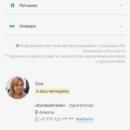
насладиться изысканными кулинарными изысками в
Питание
ресторанах отеля, которые предлагают блюда
международной и китайской кухни. Кроме того, отель
имеет спа-центр с широким спектром услуг, включая
массажи и процедуры красоты.
Номера
Информация об отеле автоматизирована с помощью ИИ,
возможны неточности.
* Гарантию возврата средств, смотрите при заключении договора
с турагентством.
Зоя
я ваш менеджер
«Eurasiatravel»
- турагентсво
Алматы
показать
+7 777 121-**-**