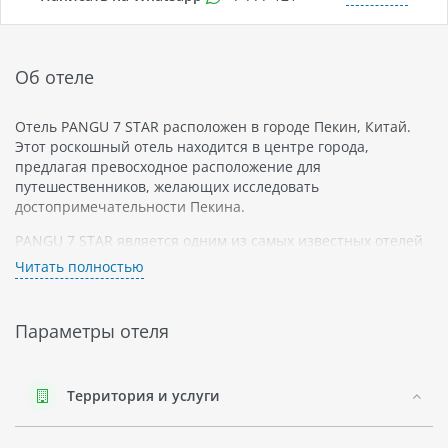
Об отеле
Отель PANGU 7 STAR расположен в городе Пекин, Китай.
Этот роскошный отель находится в центре города,
предлагая превосходное расположение для
путешественников, желающих исследовать
достопримечательности Пекина.
PANGU 7 STAR является одним из самых известных отелей
Китая и предлагает своим гостям первоклассные услуги и
Читать полностью
удобства. Отель предлагает широкий выбор номеров,
включая люксы и апартаменты, которые оформлены в
роскошном стиле с современными элементами дизайна. В
Параметры отеля
каждом номере есть все необходимое для комфортного
пребывания, такие как кондиционер, телевизор с плоским
экраном, мини-бар и бесплатный Wi-Fi.
Территория и услуги
Отель PANGU 7 STAR также может похвастаться
различными ресторанами и барами. Гости могут