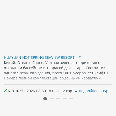
HUAYUAN HOT SPRING SEAVIEW RESORT, 4*
Китай
, Отель в Санье. Уютная зеленая территория с
открытым бассейном и террасой для загара. Состоит из
одного 5 этажного здания, всего 100 номеров, есть лифты.
Номера полной комплектации с удобными кроватями,
телевизором, туалетными принадлежностями. В номерах
есть балконы с отличным видом. Песчаный пляж в
613 162
₸ - 2026-08-30 , 8 ноч. , 2 взр. →
подробнее о туре
шаговой доступности от отеля. На территории работает
ресторан. Хороший вариант для спокойного пляжного
отдыха как семьей, так и вдвоем. К услугам гостей также
горячие источники «онсэн» и различные спа-процедуры.