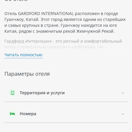
Отель GARDFORD INTERNATIONAL расположен в городе
Гуанчжоу, Китай. Этот город является одним из старейших
и самых крупных в стране. Гуанчжоу находится на юге
Китая, рядом с знаменитым рекой Жемчужной Рекой.
Гардфорд Интернэшнл - это уютный и комфортабельный
отель с прекрасным сервисом и удобствами. Он
предлагает своим гостям широкий спектр услуг и удобств
Читать полностью
для отличного отдыха.
В отеле GARDFORD INTERNATIONAL есть комфортабельные
Параметры отеля
номера, оборудованные всем необходимым для приятного
проживания. В номерах имеются удобные кровати,
телевизоры, мини-бары и бесплатный Wi-Fi.
Территория и услуги
Кроме того, в отеле есть ресторан, где можно попробовать
разнообразные блюда китайской и международной кухни.
Завтраки включены в стоимость проживания.
Номера
Отель также предлагает своим гостям различные услуги,
такие как прачечная, тренажерный зал и бизнес-центр.
Для проведения деловых мероприятий в отеле есть