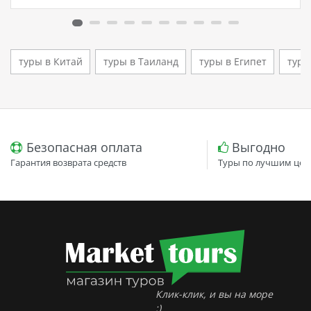
кто ищет семейный отель в…
туры в Китай
туры в Таиланд
туры в Египет
туры
Безопасная оплата
Выгодно
Гарантия возврата средств
Туры по лучшим цен
Клик-клик, и вы на море
:)