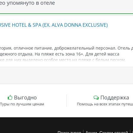
ео упомянуто в отеле
IVE HOTEL & SPA (EX. ALVA DONNA EXCLUSIVE)
ория, отличное питание, доброжелательный персонал. Отель 
дежного отдыха. На пляже есть зона 16+. Для детей масса
же для них выделено особое место на пляже с белым песком,
кой водой и навесами.
Выгодно
Поддержка
Туры по лучшим ценам
Помощь на всех этапах путеш
Поиск туров
Акции, Скидки отелей