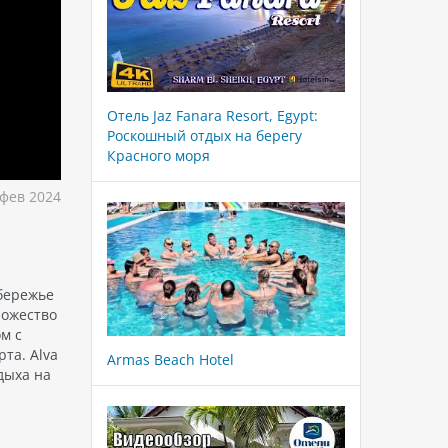
Отель Jaz Fanara Resort, Egypt:
Роскошный отдых на берегу
Красного моря
фев 2024
обережье
ножество
м с
та. Alva
Armas Beach Hotel
дыха на