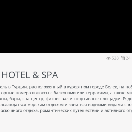
528
24 
 HOTEL & SPA
 отель в Турции, расположенный в курортном городе Белек, на п
торные номера и люксы с балконами или террасами, а также м
аны, бары, спа-центр, фитнес-зал и спортивные площадки. Рядо
 наслаждаться морским отдыхом и заняться водными видами спор
я роскошного отдыха, романтических путешествий и активного от