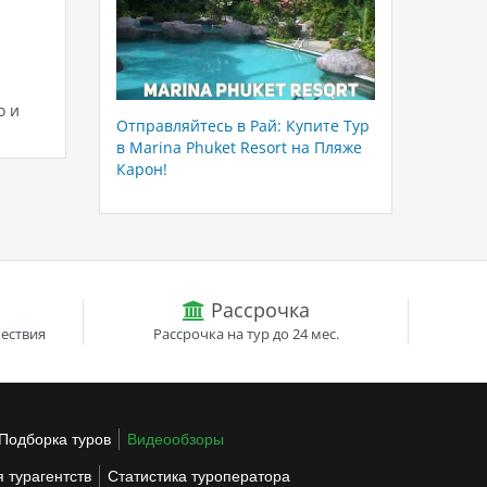
о и
Отправляйтесь в Рай: Купите Тур
в Marina Phuket Resort на Пляже
Карон!
Рассрочка
ествия
Рассрочка на тур до 24 мес.
Подборка туров
Видеообзоры
 турагентств
Статистика туроператора