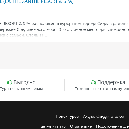
E (EX. THE XANTHE RESORT & SPA)
 RESORT & SPA расположен в курортном городе Сиде, в районе
бережье Средиземного моря. Это отличное место для спокойног
ха с семьей. Отель THE…
Выгодно
Поддержка
Туры по лучшим ценам
Помощь на всех этапах путеш
Поиск туров
Акции, Скидки отелей
Где купить тур
О магазине
Подключение для