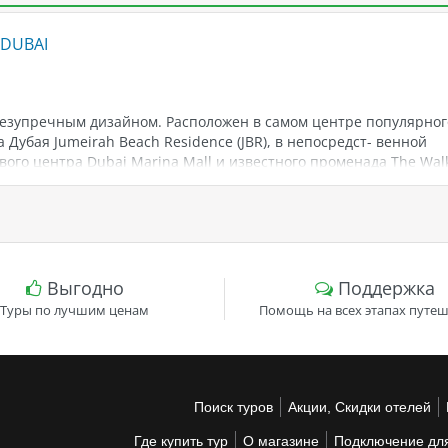
 DUBAI
езупречным дизайном. Расположен в самом центре популярног
 Дубая Jumeirah Beach Residence (JBR), в непосредст- венной
вого центра Dubai Marina Mall и известного променада The Walk
тво популярных баров и ресторанов. Из неко- торых номеров
на колесо обозрения The Dubai Eye. Номера оформлены в тепло
интерьер простой, но элегантный. В отеле находится один из с
 Дубае – Lock Stock & Barrel. Изысканные блюда в ресторанах о
й взыскательный гурман. Отель подходит для молодежного отд
дения корпоративных мероприятий и конференций. Есть
Выгодно
Поддержка
персонал. При заселении берется депозит.
Туры по лучшим ценам
Помощь на всех этапах путеш
Поиск туров
Акции, Скидки отелей
Где купить тур
О магазине
Подключение для