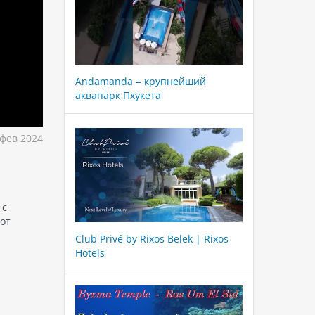
Andamanda – крупнейший
аквапарк Пхукета
фев 2024
 с
от
Club Privé by Rixos Belek | Rixos
Hotels