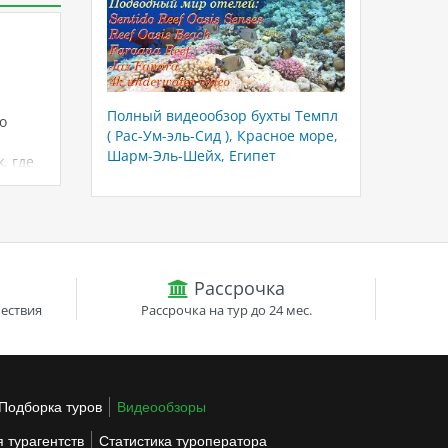
Полный видеообзор бухты Темпл
о
( Рас-Ум-эль-Сид ), Красное море,
Шарм-Эль-Шейх, Египет
, где
й
амых
теля
ыха, а
Рассрочка
ествия
Рассрочка на тур до 24 мес.
Подборка туров
Видеообзоры
 турагентств
Статистика туроператора