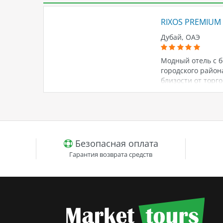
RIXOS PREMIUM
Дубай, ОАЭ
Модный отель с б
городского района
близости от торго
находится множес
открывается вид 
цветовой гамме, 
известных баров в
оценит даже самы
также для прове
Безопасная оплата
русскоговорящий 
Гарантия возврата средств