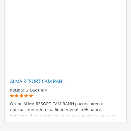
ALMA RESORT CAM RANH
Камрань, Вьетнам
Отель ALMA RESORT CAM RANH расположен в
прекрасном месте на берегу моря в Нячанге,
Вьетнам. Этот отель является роскошным курортом с
5 звездами и предлагает своим гостям роскошные
номера, апартаменты…